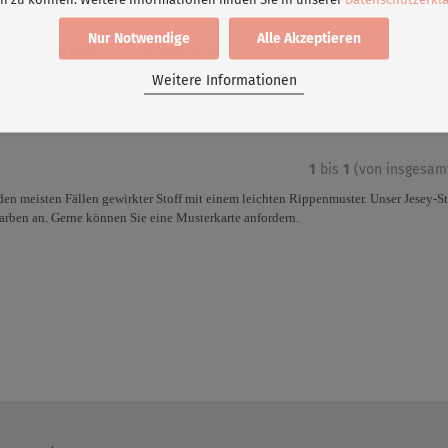
Nur Notwendige
Alle Akzeptieren
Sortieren nach
32 pro Seite
Weitere Informationen
1
bis
1
(von insgesa
n den meisten Fällen gewirkter Stoff mit einem leichten Rippenmuster. Unser Jesey-Sto
arben an. Gerne können Sie eine Musterkarte anfordern.