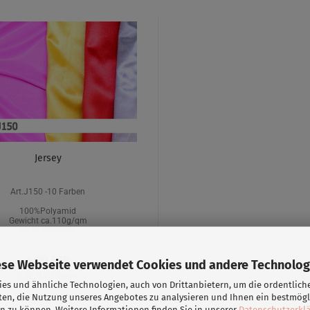
Jersey
Art.J150 -10 Farben
100%Polyamid
Gewicht ca.110g/qm
nicht elastisch
4,90 EUR
ese Webseite verwendet Cookies und andere Technolog
4,90 EUR/ Meter
es und ähnliche Technologien, auch von Drittanbietern, um die ordentlich
ten, die Nutzung unseres Angebotes zu analysieren und Ihnen ein bestmögl
n zu können. Weitere Informationen finden Sie in unserer
Datenschutzerkl