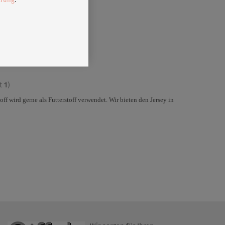
mt
1
)
ff wird gerne als Futterstoff verwendet. Wir bieten den Jersey in