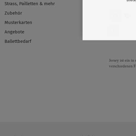
Strass, Pailletten & mehr
Zubehör
Musterkarten
1
Angebote
Ballettbedarf
Jersey ist ein i
verschiedenen F