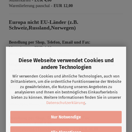
Musterkarten -
EUR 4,00
Warenlieferung pauschal
-
EUR 12,00
Europa nicht EU-Länder (z.B.
Schweiz,Russland,Norwegen)
Bestellung per Shop,
Telefon, Email und Fax:
Musterkarten -
EUR 4,00
Warenlieferung (Tanzschuhe, Stoffe,...)
-
EUR 24,00
Diese Webseite verwendet Cookies und
Mögliche Zahlungsarten: Kauf auf Rechnung, Paypal, Vorkasse,
andere Technologien
Lastschrift (Bankeinzug), Kreditkarte
Wir verwenden Cookies und ähnliche Technologien, auch von
Drittanbietern, um die ordentliche Funktionsweise der Website
Welt Zone 3
zu gewährleisten, die Nutzung unseres Angebotes zu
analysieren und Ihnen ein bestmögliches Einkaufserlebnis
Ägypten, Algerien, Armenien, Aserbaidschan, Israel,
bieten zu können. Weitere Informationen finden Sie in unserer
Jordanien, Kanada, Kasachstan, Libanon, Libyen, Marokko,
Datenschutzerklärung
.
Palästine, Syrien, Tunesien, USA,
Nur Notwendige
Bestellung per Shop,
Telefon, Email und Fax:
Musterkarten -
EUR 8,00
Warenlieferung (Tanzschuhe, Stoffe,...)
-
EUR 40,00