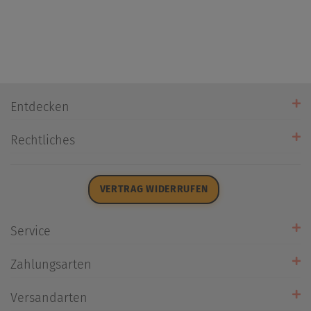
Entdecken
Unsere Stores
Rechtliches
Öffnungszeiten
AGB
Datenschutz
VERTRAG WIDERRUFEN
Impressum
Widerrufsrecht
Service
Zahlarten
Zahlungsarten
Rückrufservice
Umtausch/Rücksendung
Versandarten
Liefer- & Versandkosten