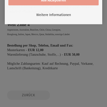
Alle Akzeptieren
Mögliche Zahlungsarten: Kauf auf Rechnung, Paypal, Vorkasse,
Lastschrift (Bankeinzug), Kreditkarte
Weitere Informationen
Welt Zone 4
Argentinien, Australien, Brasilien, Chile, China, Georgien,
Hongkong, Indien, Japan, Mexico, Qatar, Südafrika, sonstige Länder
Bestellung per Shop,
Telefon, Email und Fax:
Musterkarten -
EUR 12,00
Warenlieferung (Tanzschuhe, Stoffe,...)
-
EUR 50,00
Mögliche Zahlungsarten:
Kauf auf Rechnung, Paypal, Vorkasse,
Lastschrift (Bankeinzug), Kreditkarte
ZURÜCK