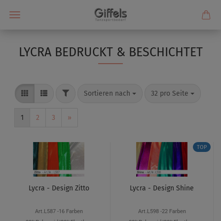
LYCRA BEDRUCKT & BESCHICHTET
Sortieren nach
32 pro Seite
1
2
3
»
TOP
Lycra - Design Zitto
Lycra - Design Shine
Art.L587 -16 Farben
Art.L598 -22 Farben