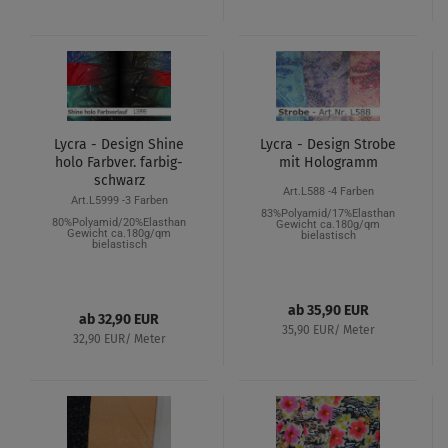
Lycra - Design Shine
Lycra - Design Strobe
holo Farbver. farbig-
mit Hologramm
schwarz
Art.L588 -4 Farben
Art.L5999 -3 Farben
83%Polyamid/17%Elasthan
80%Polyamid/20%Elasthan
Gewicht ca.180g/qm
Gewicht ca.180g/qm
bielastisch
bielastisch
ab 35,90 EUR
ab 32,90 EUR
35,90 EUR/ Meter
32,90 EUR/ Meter