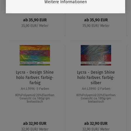
Weitere Informationen
ab 35,90 EUR
ab 35,90 EUR
35,90 EUR/ Meter
35,90 EUR/ Meter
Lycra - Design Shine
Lycra - Design Shine
holo Farbver. farbig-
holo Farbver. farbig-
farbig
silber
Art.L5996 -3 Farben
Art.L5990 -2 Farben
80%Polyamid/20%Elasthan
80%Polyamid/20%Elasthan
Gewicht ca.180g/qm
Gewicht ca.180g/qm
bielastisch
bielastisch
ab 32,90 EUR
ab 32,90 EUR
32,90 EUR/ Meter
32,90 EUR/ Meter