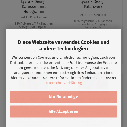
Lycra - Design
Lycra - Design
Karussell mit
Patchwork
Hologramm
Art.L712 -3 Farben
Art.L711 -3 Farben
83%Polyamid/17%Elasthan
83%Polyamid/17%Elasthan
Gewicht ca.185g/qm
Gewicht ca.185g/qm
bielastisch
bielastisch
Diese Webseite verwendet Cookies und
andere Technologien
ab 35,90 EUR
ab 35,90 EUR
35,90 EUR/ Meter
35,90 EUR/ Meter
Wir verwenden Cookies und ähnliche Technologien, auch von
Drittanbietern, um die ordentliche Funktionsweise der Website
zu gewährleisten, die Nutzung unseres Angebotes zu
analysieren und Ihnen ein bestmögliches Einkaufserlebnis
bieten zu können. Weitere Informationen finden Sie in unserer
Datenschutzerklärung
.
Nur Notwendige
Lycra - Design Icarus
Lycra - Design Lace
mit Hologramm
Alle Akzeptieren
Art.L713 -3 Farben
Art.L714 -3 Farben
83%Polyamid/17%Elasthan
83%Polyamid/17%Elasthan
Gewicht ca.185g/qm
Gewicht ca.185g/qm
bielastisch
bielastisch