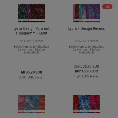
-41%
Lycra Design Pyro mit
Lycra - Design Recess
Hologramm - L609
Art.L609 -4 Farben
Art.L723 -4 Farben
80%Polyamid/20%Elasthan
80%Polyamid/20%Elasthan
Gewicht ca.180g/qm
Gewicht ca.185g/qm
bielastisch
bielastisch
Statt 28,90 EUR
Nur 16,90 EUR
ab 35,90 EUR
16,90 EUR/ Meter
35,90 EUR/ Meter