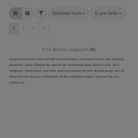
Sortieren nach
32 pro Seite
1
2
3
»
1
bis
32
(von insgesamt
88
)
Unsere bedruckten und mit Folie beschichtetten Lycrastoffe lassen sich vielseitig
einsetzen. Diese Effektstoffe sind für die verschiedenstetn Bereich (z.B. Tanz,
Voligieren, Eiskunslauf, und viele mehr) einsetzbar. Ab eine Bestellmenge von 10
Meter können wir auch individuelle Stoffe anfertigen lassen. Sprechn Sie uns
einfach an.