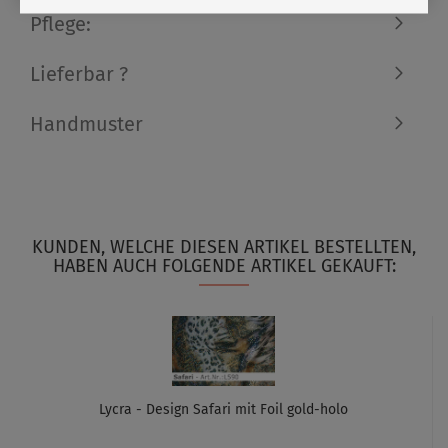
Pflege:
Lieferbar ?
Handmuster
KUNDEN, WELCHE DIESEN ARTIKEL BESTELLTEN,
HABEN AUCH FOLGENDE ARTIKEL GEKAUFT:
Lycra - Design Safari mit Foil gold-holo