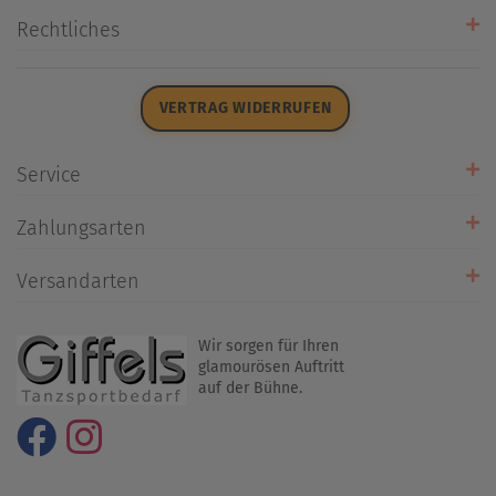
Unsere Stores
Rechtliches
Öffnungszeiten
AGB
Datenschutz
VERTRAG WIDERRUFEN
Impressum
Widerrufsrecht
Service
Zahlarten
Zahlungsarten
Rückrufservice
Umtausch/Rücksendung
Versandarten
Liefer- & Versandkosten
Wir sorgen für Ihren
glamourösen Auftritt
auf der Bühne.