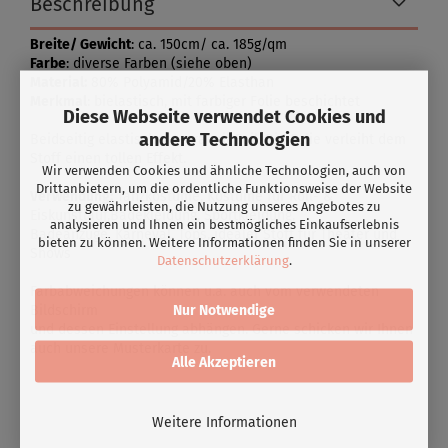
Beschreibung
Breite/ Gewicht
: ca. 150cm/ ca. 185g/qm
Farbe
: diverse Farben (siehe oben)
Material:
80% Polyamid/20% Elasthan
Merkmal
: bielastisch, mit farbiger Folie beschichtet
Diese Webseite verwendet Cookies und
andere Technologien
Beidseitig elastischer Lycra mit Foil. Die Folie verleiht dem
Stoff einen tollen Effekt.
Wir verwenden Cookies und ähnliche Technologien, auch von
Drittanbietern, um die ordentliche Funktionsweise der Website
Verwendung:
Tanzkostüme, Kostüme für Roll- &
zu gewährleisten, die Nutzung unseres Angebotes zu
Eiskunstlauf,Badekleidung, Sportkleidung,
analysieren und Ihnen ein bestmögliches Einkaufserlebnis
Badeanzüge, Karneval, Tops, idealer Stoff für Theater und
bieten zu können. Weitere Informationen finden Sie in unserer
Shows
Datenschutzerklärung
.
Farbabweichungen können u.a. auch vom verwendeten
Nur Notwendige
Bildschirm
und dessen Einstellung abhängen. Gerne schicken wir Ihnen
auch unsere Musterkarte zu.
Alle Akzeptieren
Weitere Informationen