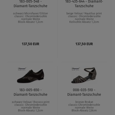
183-005-548 -
183-435-644 - Diamant-
Diamant-Tanzschuhe
Tanzschuhe
schwarz Microfaser/Glitter
beige Velour/ Nautilus print
classic: Chromledersohle
classic: Chromledersohle
normale Weite
normale Weite
Block-Absatz 1,2cm
Keilsohle:Absatz 1,2cm
137,50 EUR
137,50 EUR
183-005-650 -
008-035-510 -
Diamant-Tanzschuhe
Diamant-Tanzschuhe
schwarz Velour/ Rococo print
bronze Brokat
classic: Chromledersohle
classic:Chromledersohle
normale Weite
normale Weite
Block-Absatz 1,2cm
Block-Absatz 2,8cm