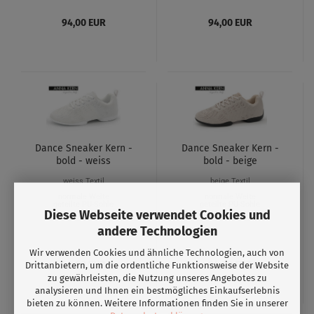
94,00 EUR
94,00 EUR
Dance Sneaker Kern -
Dance Sneaker Kern -
bold - weiss
bold - beige
weiss Textil
beige Textil
normale Weite
normale Weite
geteilte PU-Sohle
geteilte PU-Sohle
Diese Webseite verwendet Cookies und
andere Technologien
Wir verwenden Cookies und ähnliche Technologien, auch von
94,00 EUR
94,00 EUR
Drittanbietern, um die ordentliche Funktionsweise der Website
zu gewährleisten, die Nutzung unseres Angebotes zu
analysieren und Ihnen ein bestmögliches Einkaufserlebnis
bieten zu können. Weitere Informationen finden Sie in unserer