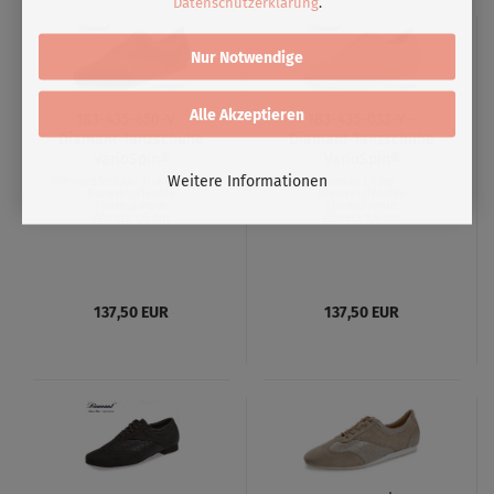
Datenschutzerklärung
.
Nur Notwendige
Alle Akzeptieren
183-435-650-V -
183-435-033-Y -
Diamant-Tanzschuhe
Diamant-Tanzschuhe
VarioSpin®
VarioSpin®
Weitere Informationen
schwarz Velour/ Rokoko print
weiss Leder
Kunststoffsohle
Kunststoffsohle
Normalweite
Normalweite
Absatz 1,5 cm
Absatz 1,5 cm
137,50 EUR
137,50 EUR