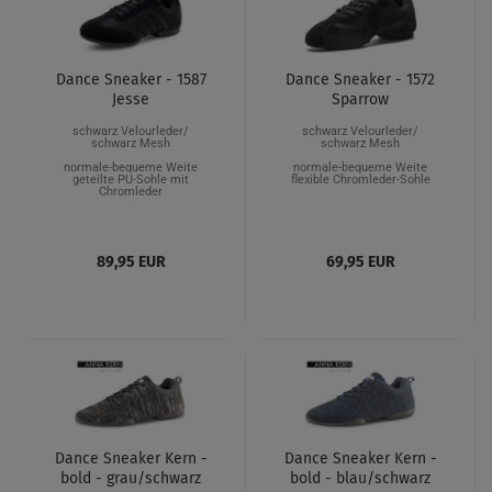
Dance Sneaker - 1587
Dance Sneaker - 1572
Jesse
Sparrow
schwarz Velourleder/
schwarz Velourleder/
schwarz Mesh
schwarz Mesh
normale-bequeme Weite
normale-bequeme Weite
geteilte PU-Sohle mit
flexible Chromleder-Sohle
Chromleder
89,95 EUR
69,95 EUR
Dance Sneaker Kern -
Dance Sneaker Kern -
bold - grau/schwarz
bold - blau/schwarz