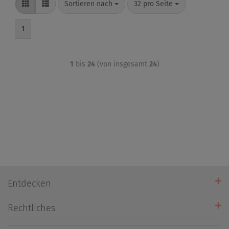
Sortieren nach
32 pro Seite
1
1
bis
24
(von insgesamt
24
)
Entdecken
Unsere Stores
Rechtliches
Öffnungszeiten
AGB