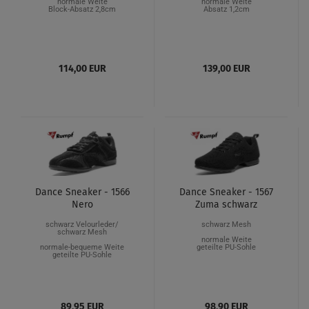
normale Weite
normale Weite
Block-Absatz 2,8cm
Absatz 1,2cm
114,00 EUR
139,00 EUR
Dance Sneaker - 1566
Dance Sneaker - 1567
Nero
Zuma schwarz
schwarz Velourleder/
schwarz Mesh
schwarz Mesh
normale Weite
normale-bequeme Weite
geteilte PU-Sohle
geteilte PU-Sohle
89,95 EUR
98,90 EUR