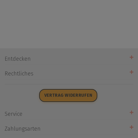
Entdecken
Unsere Stores
Rechtliches
Öffnungszeiten
AGB
Datenschutz
VERTRAG WIDERRUFEN
Impressum
Widerrufsrecht
Service
Zahlarten
Zahlungsarten
Rückrufservice