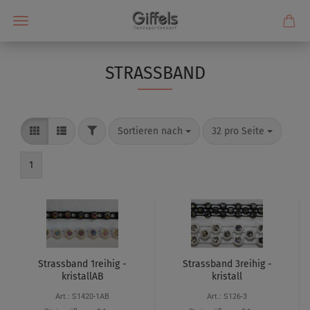
STRASSBAND
Sortieren nach
32 pro Seite
1
Strassband 1reihig -
Strassband 3reihig -
kristallAB
kristall
Art.: S1420-1AB
Art.: S126-3