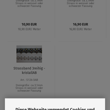
Steingröße: ca.3,1mm
Steingröße: ca.3,1mm
Strass in weisser oder
Strass in weisser oder
schwarzer Fassung
schwarzer Fassung
10,90 EUR
16,90 EUR
10,90 EUR/ Meter
16,90 EUR/ Meter
Strassband 3reihig -
kristallAB
Art.: S126-3AB
Steingröße: ca.3,1mm
Strass in weisser oder
schwarzer Fassung
Diese Webseite verwendet Cookies und
18,90 EUR