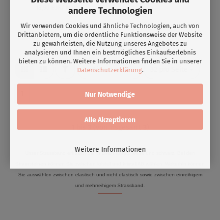
18,90 EUR/ Meter
andere Technologien
Wir verwenden Cookies und ähnliche Technologien, auch von
Drittanbietern, um die ordentliche Funktionsweise der Website
zu gewährleisten, die Nutzung unseres Angebotes zu
analysieren und Ihnen ein bestmögliches Einkaufserlebnis
bieten zu können. Weitere Informationen finden Sie in unserer
Sortieren nach
32 pro Seite
Datenschutzerklärung
.
1
Nur Notwendige
Alle Akzeptieren
1
bis
3
(von insgesamt
3
)
Weitere Informationen
Unser Strassband erhalten Sie in zwei Farben: weiss und schwarz. Bei den
Strasssteinen können Sie zwischen kristall und kristall AB wählen. Weiterhin können
Sie auswählen zwischen elastisch und nicht elastisch sowie zwischen einreihigem
und mehrreihigem Strassband.