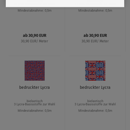
bielastisch
bielastisch
3 Lycra-Basisstoffe zur Wahl
3 Lycra-Basisstoffe zur Wahl
Mindestabnahme: 0,5m
Mindestabnahme: 0,5m
ab 30,90 EUR
ab 30,90 EUR
30,90 EUR/ Meter
30,90 EUR/ Meter
bedruckter Lycra
bedruckter Lycra
bielastisch
bielastisch
3 Lycra-Basisstoffe zur Wahl
3 Lycra-Basisstoffe zur Wahl
Mindestabnahme: 0,5m
Mindestabnahme: 0,5m