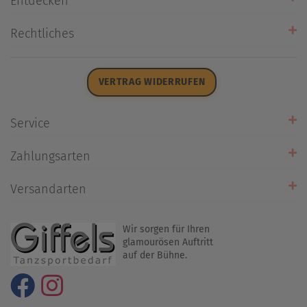
Entdecken
Unsere Stores
Rechtliches
Öffnungszeiten
AGB
Datenschutz
VERTRAG WIDERRUFEN
Impressum
Widerrufsrecht
Service
Zahlarten
Zahlungsarten
Rückrufservice
Umtausch/Rücksendung
Versandarten
Liefer- & Versandkosten
Wir sorgen für Ihren
glamourösen Auftritt
auf der Bühne.