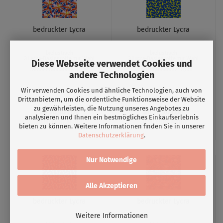
bedruckter Lycra
bedruckter Lycra
bielastisch
bielastisch
3 Lycra-Basisstoffe zur Wahl
3 Lycra-Basisstoffe zur Wahl
Diese Webseite verwendet Cookies und
Mindestabnahme: 0,5m
Mindestabnahme: 0,5m
andere Technologien
Wir verwenden Cookies und ähnliche Technologien, auch von
Drittanbietern, um die ordentliche Funktionsweise der Website
zu gewährleisten, die Nutzung unseres Angebotes zu
ab 30,90 EUR
ab 30,90 EUR
analysieren und Ihnen ein bestmögliches Einkaufserlebnis
30,90 EUR/ Meter
30,90 EUR/ Meter
bieten zu können. Weitere Informationen finden Sie in unserer
Datenschutzerklärung
.
Nur Notwendige
Alle Akzeptieren
bedruckter Lycra
bedruckter Lycra
Weitere Informationen