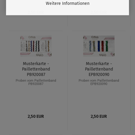
Weitere Informationen
2,50 EUR
2,50 EUR
Musterkarte -
Musterkarte -
Paillettenband
Paillettenband
PB920087
EPB920090
Proben vom Paillettenband
Proben vom Paillettenband
PB920087
EPB920090
2,50 EUR
2,50 EUR