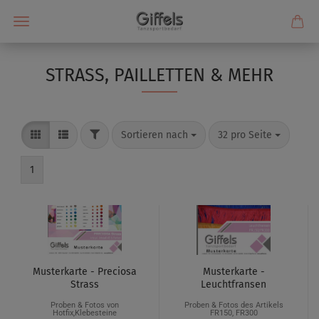
STRASS, PAILLETTEN & MEHR
Sortieren nach
32 pro Seite
1
Musterkarte - Preciosa
Musterkarte -
Strass
Leuchtfransen
Proben & Fotos von
Proben & Fotos des Artikels
Hotfix,Klebesteine
FR150, FR300