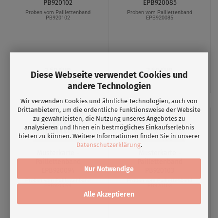
PB920102
EPB920085
Proben vom Paillettenband
Proben vom Paillettenband
PB920102
EPB920085
2,50 EUR
2,50 EUR
Diese Webseite verwendet Cookies und
andere Technologien
Wir verwenden Cookies und ähnliche Technologien, auch von
Drittanbietern, um die ordentliche Funktionsweise der Website
zu gewährleisten, die Nutzung unseres Angebotes zu
analysieren und Ihnen ein bestmögliches Einkaufserlebnis
bieten zu können. Weitere Informationen finden Sie in unserer
Datenschutzerklärung
.
Musterkarte -
Musterkarte -
Paillettenband
Paillettenband
Nur Notwendige
EPB920094
PB920103
Proben vom Paillettenband
Proben vom Paillettenband
EPB920094
PB920103
Alle Akzeptieren