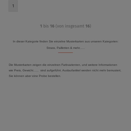
1
1
bis
16
(von insgesamt
16
)
In dieser Kategorie finden Sie einzelne Musterkarten aus unseren Kategorien:
Strass, Pailletten & mehr......
Die Musterkarten zeigen die einzelnen Farbvarienten, und weitere Informationen
wie Preis, Gewicht...... sind aufgeführt. Auslaufartikel werden nicht mehr bemustert,
Sie können aber eine Probe bestellen.