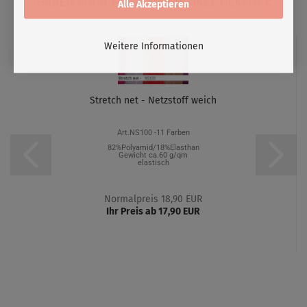
HABEN AUCH FOLGENDE ARTIKEL GEKAUFT:
Alle Akzeptieren
Weitere Informationen
Stretch net - Netzstoff weich
Art.NS100 -11 Farben
82%Polyamid/18%Elasthan
Gewicht ca.60 g/qm
elastisch
Normalpreis 18,90 EUR
Ihr Preis ab 17,90 EUR