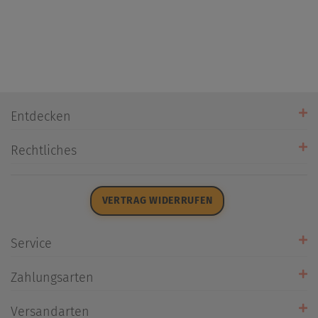
Entdecken
Unsere Stores
Rechtliches
Öffnungszeiten
AGB
Datenschutz
VERTRAG WIDERRUFEN
Impressum
Widerrufsrecht
Service
Zahlarten
Zahlungsarten
Rückrufservice
Umtausch/Rücksendung
Versandarten