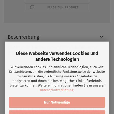
FRAGE ZUM PRODUKT
Beschreibung
Die Musterkarte beinhaltet Fotos und Steine folgender Artikel:
Hotfix, Klebesteine.
Diese Webseite verwendet Cookies und
andere Technologien
Wir verwenden Cookies und ähnliche Technologien, auch von
Drittanbietern, um die ordentliche Funktionsweise der Website
zu gewährleisten, die Nutzung unseres Angebotes zu
Versandoptionen/ Lieferzeit
analysieren und Ihnen ein bestmögliches Einkaufserlebnis
bieten zu können. Weitere Informationen finden Sie in unserer
Datenschutzerklärung
.
Nur Notwendige
KUNDEN, WELCHE DIESEN ARTIKEL BESTELLTEN,