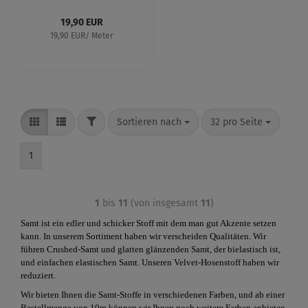
19,90 EUR
19,90 EUR/ Meter
Sortieren nach
32 pro Seite
1
1
bis
11
(von insgesamt
11
)
Samt ist ein edler und schicker Stoff mit dem man gut Akzente setzen
kann. In unserem Sortiment haben wir verscheiden Qualitäten. Wir
führen Crushed-Samt und glatten glänzenden Samt, der bielastisch ist,
und einfachen elastischen Samt. Unseren Velvet-Hosenstoff haben wir
reduziert.
Wir bieten Ihnen die Samt-Stoffe in verschiedenen Farben, und ab einer
Bestellmenge von 10m können wir Ihnen noch weitere Farben anbieten,