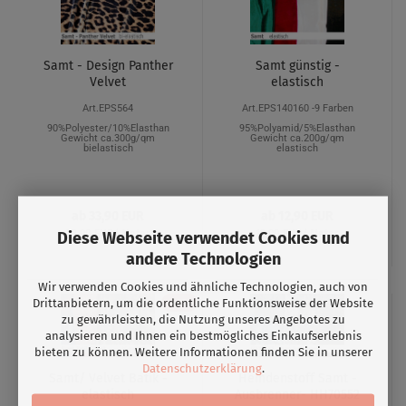
Samt - Design Panther
Samt günstig -
Velvet
elastisch
Art.EPS564
Art.EPS140160 -9 Farben
90%Polyester/10%Elasthan
95%Polyamid/5%Elasthan
Gewicht ca.300g/qm
Gewicht ca.200g/qm
bielastisch
elastisch
ab 33,90 EUR
ab 12,90 EUR
Diese Webseite verwendet Cookies und
33,90 EUR/ Meter
12,90 EUR/ Meter
andere Technologien
Wir verwenden Cookies und ähnliche Technologien, auch von
Drittanbietern, um die ordentliche Funktionsweise der Website
-47%
zu gewährleisten, die Nutzung unseres Angebotes zu
analysieren und Ihnen ein bestmögliches Einkaufserlebnis
bieten zu können. Weitere Informationen finden Sie in unserer
Datenschutzerklärung
.
Samt/ Velvet Batik -
Hemdenstoff Samt -
elastisch
Ausbrenner- HH70552