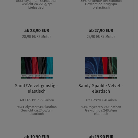
85%Polyamid/15%Elasthan
85%Polyamid/15%Elasthan
Gewicht ca.220g/qm
Gewicht ca.220g/qm
bielastisch
bielastisch
ab 28,90 EUR
ab 27,90 EUR
28,90 EUR/ Meter
27,90 EUR/ Meter
Samt/Velvet günstig -
Samt/ Sparkle Velvet -
elastisch
elastisch
Art.EPS1917 -6 Farben
Art.EPS200 -4Farben
96%Polyester/4%Elasthan
93%Polyester/7%Elasthan
Gewicht ca.240g/qm
Gewicht ca.240g/qm
elastisch
elastisch
ab 10,90 EUR
ab 19,90 EUR