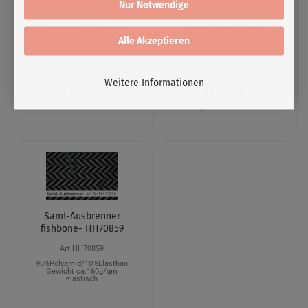
Nur Notwendige
Art.EPS140185 -3 Farben
Art.HH70552
90%Polyester/10%Elasthan
66%PA/26%PES/8%EL
Gewicht ca.220g/qm
Gewicht ca.185g/qm
Alle Akzeptieren
elastisch
elastisch
Statt 20,90 EUR
Weitere Informationen
Nur 10,90 EUR
19,90 EUR
10,90 EUR/ Meter
19,90 EUR/ Meter
Samt-Ausbrenner
fishbone- HH70859
Art.HH70859
90%Polyamid/10%Elasthan
Gewicht ca.160g/qm
elastisch