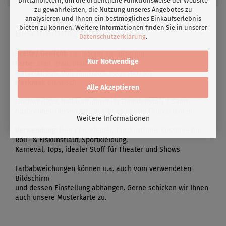
zu gewährleisten, die Nutzung unseres Angebotes zu
analysieren und Ihnen ein bestmögliches Einkaufserlebnis
bieten zu können. Weitere Informationen finden Sie in unserer
Beschreibung
Datenschutzerklärung
.
Breite/ Gewicht
: ca. 145cm/ ca. 185g/qm
Nur Notwendige
Farbe
: blau, grau, braun
Material:
66% Polyamid/26% Polyester/8%
Merkmal
: elastisch
Alle Akzeptieren
Hochwertiger, halbtransparenter Hemdenstoff / Samt-
Ausbrenner. Diesen Artikel gibt es in drei Farbvarianten.
Weitere Informationen
Verwendung:
Hemden, Kleider, Tanzkostüme, Kostüme für
Roll- & Eiskunstlauf, Sportkleidung,
Karneval, Tops, idealer Stoff für Theater und Shows
Farbabweichungen können u.a. auch vom verwendeten
Bildschirm
und dessen Einstellung abhängen. Gerne schicken wir Ihnen
auch unsere Musterkarte zu.