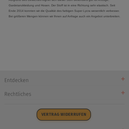
Gardetanzkleidung und Hosen. Der Stoff ist in eine Richtung sehr elastisch. Seit
Ende 2014 konnten wir die Qualität des farbigen Super Lycra wesentlich verbesser.
Bei größeren Mengen können wir Ihnen auf Anfrage auch ein Angebot unterbreiten.
Entdecken
Unsere Stores
Rechtliches
Öffnungszeiten
AGB
Datenschutz
VERTRAG WIDERRUFEN
Impressum
Widerrufsrecht