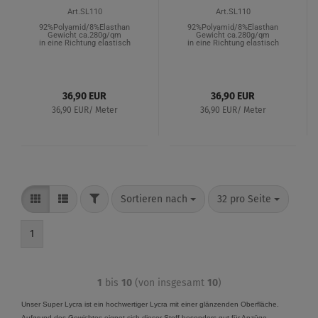
Art.SL110
Art.SL110
92%Polyamid/8%Elasthan
92%Polyamid/8%Elasthan
Gewicht ca.280g/qm
Gewicht ca.280g/qm
in eine Richtung elastisch
in eine Richtung elastisch
36,90 EUR
36,90 EUR
36,90 EUR/ Meter
36,90 EUR/ Meter
Sortieren nach
32 pro Seite
1
1
bis
10
(von insgesamt
10
)
Unser Super Lycra ist ein hochwertiger Lycra mit einer glänzenden Oberfläche.
Aufgrund des Gewichtes eignet sich dieser Stoff besonders gut für Anzüge,