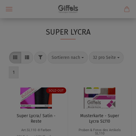
SUPER LYCRA
Sortieren nach
32 pro Seite
1
SOLD OUT
Super Lycra/ Satin -
Musterkarte - Super
Reste
Lycra SL110
Art.SL110 -8 Farben
Proben & Fotos des Artikels
SL110