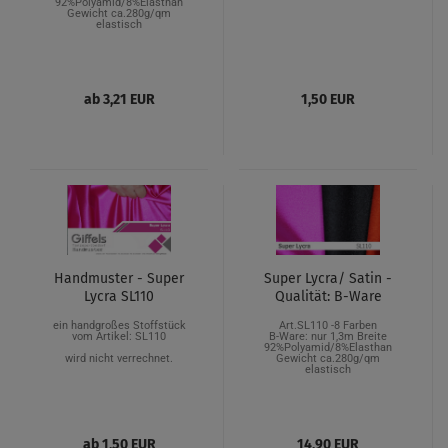
92%Polyamid/8%Elasthan
Gewicht ca.280g/qm
elastisch
ab 3,21 EUR
1,50 EUR
Handmuster - Super
Super Lycra/ Satin -
Lycra SL110
Qualität: B-Ware
ein handgroßes
Stoffstück
Art.SL110 -8 Farben
vom Artikel: SL110
B-Ware: nur 1,3m Breite
92%Polyamid/8%Elasthan
wird nicht verrechnet.
Gewicht ca.280g/qm
elastisch
ab 1,50 EUR
14,90 EUR