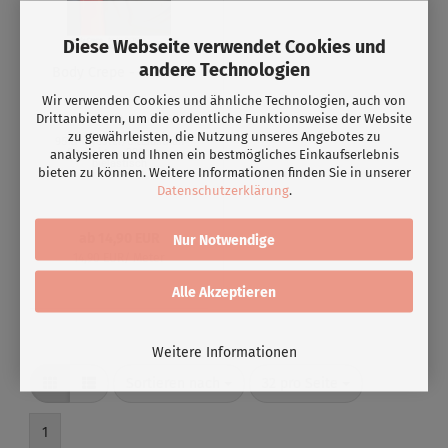
Diese Webseite verwendet Cookies und
andere Technologien
Body Crepe - DC8002
Wir verwenden Cookies und ähnliche Technologien, auch von
Drittanbietern, um die ordentliche Funktionsweise der Website
Art.DC8002 -5 Farben
zu gewährleisten, die Nutzung unseres Angebotes zu
95%Polyester/5%Elasthan
Gewicht ca.280g/qm
analysieren und Ihnen ein bestmögliches Einkaufserlebnis
bielastisch
bieten zu können. Weitere Informationen finden Sie in unserer
Datenschutzerklärung
.
ab 14,90 EUR
Nur Notwendige
14,90 EUR/ Meter
Alle Akzeptieren
Weitere Informationen
Sortieren nach
32 pro Seite
1