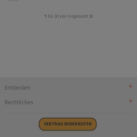
1
bis
3
(von insgesamt
3
)
Entdecken
Unsere Stores
Rechtliches
Öffnungszeiten
AGB
Datenschutz
VERTRAG WIDERRUFEN
Impressum
Widerrufsrecht