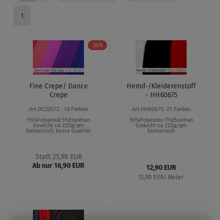
1
-34%
Fine Crepe/ Dance
Hemd-/Kleiderenstoff
Crepe
- HH60675
Art.DC22572 - 18 Farben
Art.HH60675 -21 Farben
95%Polyamid/5%Elasthan
93%Polyester/7%Elasthan
Gewicht ca.225g/qm
Gewicht ca.225g/qm
bielastisch, beste Qualität
bielastisch
Statt 25,90 EUR
Ab nur 16,90 EUR
12,90 EUR
12,90 EUR/ Meter