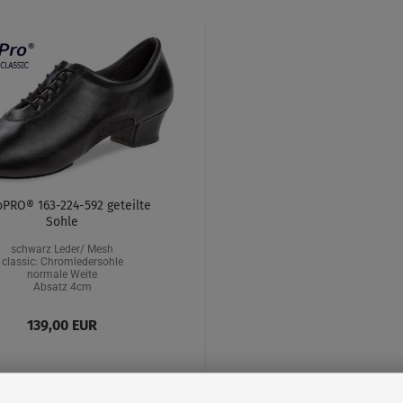
oPRO® 163-224-592 geteilte
Sohle
schwarz Leder/ Mesh
classic: Chromledersohle
normale Weite
Absatz 4cm
139,00 EUR