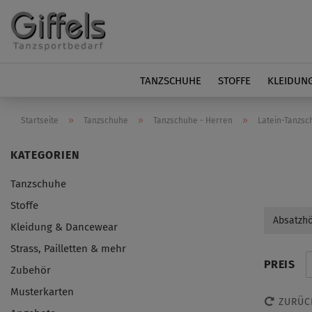
TANZSCHUHE
STOFFE
KLEIDUN
»
»
»
Startseite
Tanzschuhe
Tanzschuhe - Herren
Latein-Tanzsc
Tanzschuhe
Stoffe
Absatzh
Kleidung & Dancewear
Strass, Pailletten & mehr
PREIS
Zubehör
Musterkarten
ZURÜC