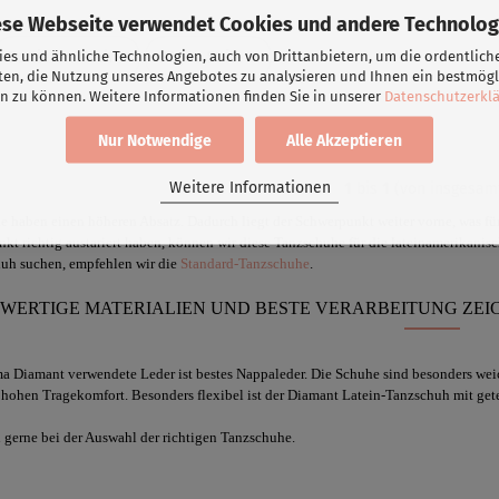
ese Webseite verwendet Cookies und andere Technolog
es und ähnliche Technologien, auch von Drittanbietern, um die ordentlich
Sortieren nach
32 pro Seite
ten, die Nutzung unseres Angebotes zu analysieren und Ihnen ein bestmögl
n zu können. Weitere Informationen finden Sie in unserer
Datenschutzerkl
Nur Notwendige
Alle Akzeptieren
Weitere Informationen
1
bis
1
(von insgesa
 haben einen höheren Absatz. Dadurch liegt der Schwerpunkt weiter vorne, was für 
kt richtig austariert haben, können wir diese Tanzschuhe für die lateinamerikani
uh suchen, empfehlen wir die
Standard-Tanzschuhe
.
WERTIGE MATERIALIEN UND BESTE VERARBEITUNG ZEIC
a Diamant verwendete Leder ist bestes Nappaleder. Die Schuhe sind besonders weich
 hohen Tragekomfort. Besonders flexibel ist der Diamant Latein-Tanzschuh mit gete
 gerne bei der Auswahl der richtigen Tanzschuhe.