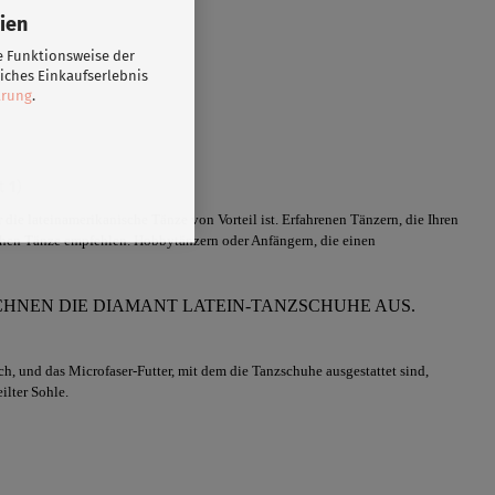
ien
e Funktionsweise der
iches Einkaufserlebnis
ärung
.
mt
1
)
die lateinamerikanische Tänze von Vorteil ist. Erfahrenen Tänzern, die Ihren
schen Tänze empfehlen. Hobbytänzern oder Anfängern, die einen
HNEN DIE DIAMANT LATEIN-TANZSCHUHE AUS.
, und das Microfaser-Futter, mit dem die Tanzschuhe ausgestattet sind,
ilter Sohle.