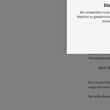
Di
Wir verwenden Cooki
Website zu gewährleis
biete
1
Lateintanzschuhe
Körperschwerpun
Allroundtanzsch
HOCH
Das von der Firm
sorgen für einen
Wir helfen Ihnen