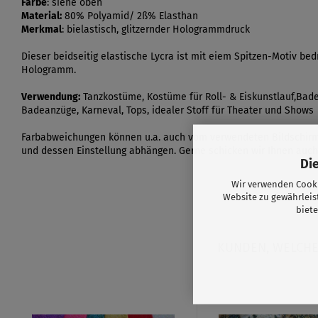
Farbe
: siehe oben
Material:
80% Polyamid/ 2ß% Elasthan
Merkmal
: bielastisch, glitzernder Hologrammdruck
Dieser beidseitig elastische Lycra ist mit eiem Spitzen-Motiv bed
Hologramm.
Verwendung:
Tanzkostüme, Kostüme für Roll- & Eiskunstlauf,Bade
Badeanzüge, Karneval, Tops, idealer Stoff für Theater und Shows
Farbabweichungen können u.a. auch vom verwendeten Bildschir
und dessen Einstellung abhängen. Gerne schicken wir Ihnen auch
Di
Wir verwenden Cooki
Website zu gewährleis
biete
KUNDEN, WELCHE 