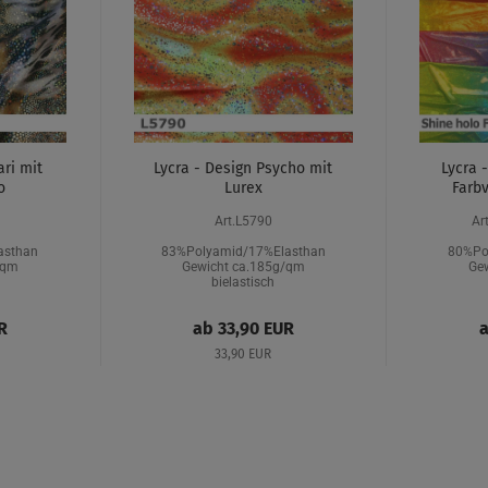
ari mit
Lycra - Design Psycho mit
Lycra 
o
Lurex
Farbv
Art.L5790
Ar
asthan
83%Polyamid/17%Elasthan
80%Po
/qm
Gewicht ca.185g/qm
Ge
bielastisch
R
ab 33,90 EUR
a
33,90 EUR