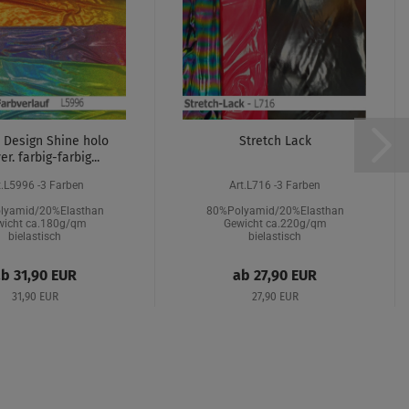
- Design Shine holo
Stretch Lack
er. farbig-farbig...
t.L5996 -3 Farben
Art.L716 -3 Farben
lyamid/20%Elasthan
80%Polyamid/20%Elasthan
wicht ca.180g/qm
Gewicht ca.220g/qm
bielastisch
bielastisch
b 31,90 EUR
ab 27,90 EUR
31,90 EUR
27,90 EUR