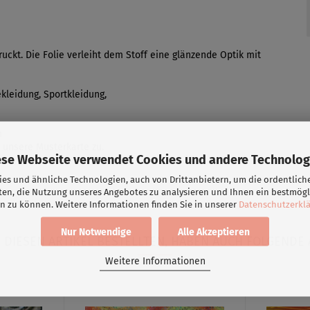
ruckt. Die Folie verleiht dem Stoff eine glänzende Optik mit
kleidung, Sportkleidung,
m
 unsere Musterkarte zu.
ese Webseite verwendet Cookies und andere Technolog
es und ähnliche Technologien, auch von Drittanbietern, um die ordentlich
ten, die Nutzung unseres Angebotes zu analysieren und Ihnen ein bestmögl
n zu können. Weitere Informationen finden Sie in unserer
Datenschutzerkl
Nur Notwendige
Alle Akzeptieren
DIESEN ARTIKEL BESTELLTEN, HABEN AUCH FOLGENDE 
Weitere Informationen