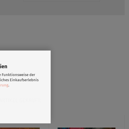
ien
e Funktionsweise der
iches Einkaufserlebnis
ärung
.
ARTIKEL GEKAUFT: