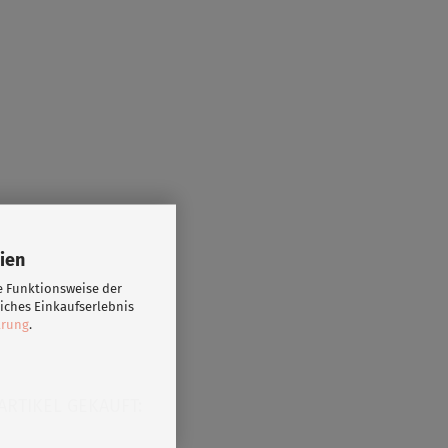
ien
e Funktionsweise der
iches Einkaufserlebnis
ärung
.
ARTIKEL GEKAUFT: