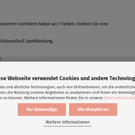
n unserem Sortiment haben wir 7 Farben. Fordern Sie eine
iskunstlauf, Sportkleidung,
m
 unsere Musterkarte zu.
ese Webseite verwendet Cookies und andere Technolog
es und ähnliche Technologien, auch von Drittanbietern, um die ordentlich
ten, die Nutzung unseres Angebotes zu analysieren und Ihnen ein bestmögl
n zu können. Weitere Informationen finden Sie in unserer
Datenschutzerkl
Nur Notwendige
Alle Akzeptieren
DIESEN ARTIKEL BESTELLTEN, HABEN AUCH FOLGENDE 
Weitere Informationen