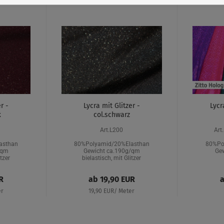
r -
Lycra mit Glitzer -
Lycr
x
col.schwarz
Art.L200
Art
asthan
80%Polyamid/20%Elasthan
80%Po
/qm
Gewicht ca.190g/qm
Ge
itzer
bielastisch, mit Glitzer
R
ab 19,90 EUR
a
er
19,90 EUR/ Meter