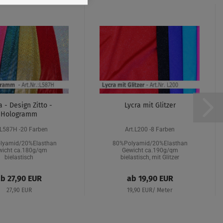
a - Design Zitto -
Lycra mit Glitzer
Hologramm
.L587H -20 Farben
Art.L200 -8 Farben
lyamid/20%Elasthan
80%Polyamid/20%Elasthan
wicht ca.180g/qm
Gewicht ca.190g/qm
bielastisch
bielastisch, mit Glitzer
b 27,90 EUR
ab 19,90 EUR
27,90 EUR
19,90 EUR/ Meter