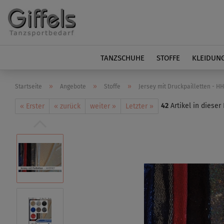
TANZSCHUHE
STOFFE
KLEIDUN
»
»
»
Startseite
Angebote
Stoffe
Jersey mit Druckpailletten - H
42
Artikel in dieser
« Erster
« zurück
weiter »
Letzter »