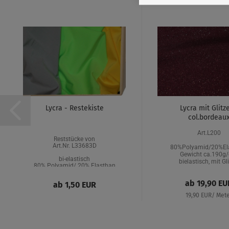
Lycra - Restekiste
Lycra mit Glitze
col.bordeau
Art.L200
Reststücke von
Art.Nr. L33683D
80%Polyamid/20%El
Gewicht ca.190g
bi-elastisch
bielastisch, mit Gl
80% Polyamid/ 20% Elasthan
Breite:
ca. 150cm
ab 19,90 EU
ab 1,50 EUR
Gewicht:
ca.190 g/qm
19,90 EUR/ Met
Merkmal:
bielastisch (zu beiden Seiten),
beste Qualität