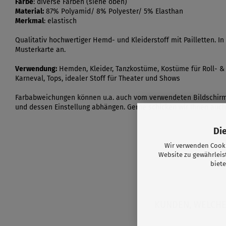
Farbe
: diverse Farben (siehe oben)
Material:
87% Polyamid/ 8% Polyester/ 5% Elasthan
Merkmal
: elastisch
Qualitativ hochwertiger Hemd- und Kleiderstoff mit Pailletten. I
Musterkarte an.
Verwendung:
Hemden, Kleider, Tanzkostüme, Kostüme für Roll- & E
Karneval, Tops, idealer Stoff für Theater und Shows
Farbabweichungen können u.a. auch vom verwendeten Bildschir
und dessen Einstellung abhängen. Gerne schicken wir Ihnen auch
Di
Wir verwenden Cooki
Website zu gewährleis
biete
KUNDEN, WELCHE 