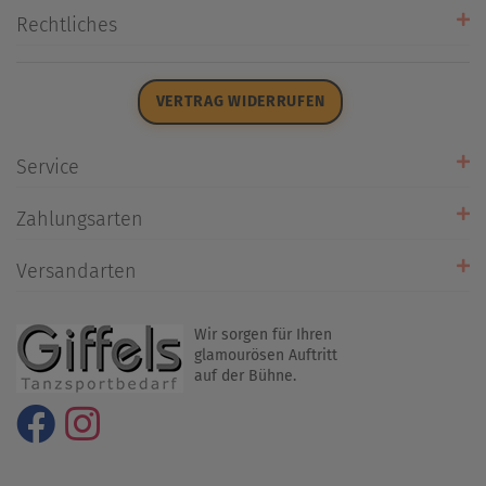
Unsere Stores
Rechtliches
Öffnungszeiten
AGB
Datenschutz
VERTRAG WIDERRUFEN
Impressum
Widerrufsrecht
Service
Zahlarten
Zahlungsarten
Rückrufservice
Umtausch/Rücksendung
Versandarten
Liefer- & Versandkosten
Wir sorgen für Ihren
glamourösen Auftritt
auf der Bühne.