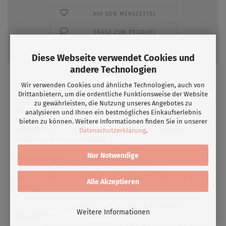
AUF DEN MERKZETTEL
FRAGE ZUM PRODUKT
Diese Webseite verwendet Cookies und
andere Technologien
Wir verwenden Cookies und ähnliche Technologien, auch von
Beschreibung
Drittanbietern, um die ordentliche Funktionsweise der Website
zu gewährleisten, die Nutzung unseres Angebotes zu
Perlengrösse
: ca. 10mm
analysieren und Ihnen ein bestmögliches Einkaufserlebnis
Farbe
: chinese sun
bieten zu können. Weitere Informationen finden Sie in unserer
Merkmal
: glänzend - Hochwertige Wachsperlen zum
Datenschutzerklärung
.
Sonderpreis - Auslaufartikel.
Nur Notwendige
Verwendung:
Tanzkostüme, Kostüme für Roll- &
Eiskunstlauf,Badekleidung, Sportkleidung,
Badeanzüge, Karneval, Tops, idealer Stoff für Theater und
Alle Akzeptieren
Shows
Farbabweichungen können u.a. auch vom verwendeten
Weitere Informationen
Bildschirm
und dessen Einstellung abhängen. Gerne schicken wir Ihnen