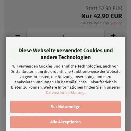
Statt 52,90 EUR
Nur 42,90 EUR
inkl. 19% MwSt. zzgl.
Versand
Diese Webseite verwendet Cookies und
andere Technologien
Wir verwenden Cookies und ähnliche Technologien, auch von
AUF DEN MERKZETTEL
Drittanbietern, um die ordentliche Funktionsweise der Website
zu gewährleisten, die Nutzung unseres Angebotes zu
FRAGE ZUM PRODUKT
analysieren und Ihnen ein bestmögliches Einkaufserlebnis
bieten zu können. Weitere Informationen finden Sie in unserer
Datenschutzerklärung
.
Nur Notwendige
Beschreibung
Alle Akzeptieren