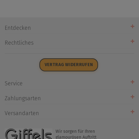
Entdecken
Unsere Stores
Rechtliches
Öffnungszeiten
AGB
Datenschutz
VERTRAG WIDERRUFEN
Impressum
Widerrufsrecht
Service
Zahlarten
Zahlungsarten
Rückrufservice
Umtausch/Rücksendung
Versandarten
Liefer- & Versandkosten
Wir sorgen für Ihren
glamourösen Auftritt