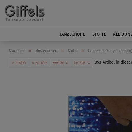
TANZSCHUHE
STOFFE
KLEIDUN
»
»
»
Startseite
Musterkarten
Stoffe
Handmuster - Lycra spotlig
352
Artikel in diese
« Erster
« zurück
weiter »
Letzter »