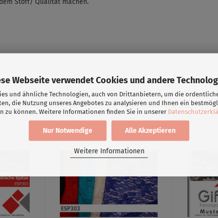
dem Stoff/ Qualität machen.
ese Webseite verwendet Cookies und andere Technolog
es und ähnliche Technologien, auch von Drittanbietern, um die ordentlich
ten, die Nutzung unseres Angebotes zu analysieren und Ihnen ein bestmögl
DIESEN ARTIKEL BESTELLTEN, HABEN AUCH FOLGENDE 
n zu können. Weitere Informationen finden Sie in unserer
Datenschutzerkl
Nur Notwendige
Alle Akzeptieren
Weitere Informationen