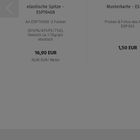
elastische Spitze -
Musterkarte - E
ESP70408
Art.ESP70408 -2 Farben
Proben & Fotos des A
ESP303
50%PA/43%PE/7%EL
Gewicht ca.170g/qm
elastisch
1,50 EUR
16,90 EUR
16,90 EUR/ Meter