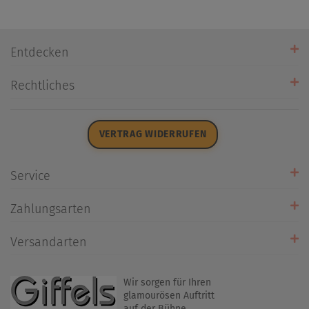
Entdecken
Unsere Stores
Rechtliches
Öffnungszeiten
AGB
Datenschutz
VERTRAG WIDERRUFEN
Impressum
Widerrufsrecht
Service
Zahlarten
Zahlungsarten
Rückrufservice
Umtausch/Rücksendung
Versandarten
Liefer- & Versandkosten
Wir sorgen für Ihren
glamourösen Auftritt
auf der Bühne.