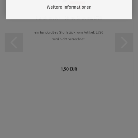
Weitere Informationen
Handmuster - Shine Shading L720
ein handgroßes
Stoffstück vom Artikel: L720
wird nicht verrechnet.
1,50 EUR