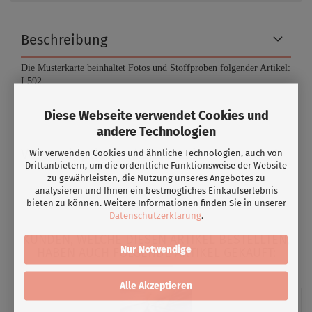
Beschreibung
Die Musterkarte beinhaltet Fotos und Stoffproben folgender Artikel:
L592
Diese Webseite verwendet Cookies und
andere Technologien
Versandoptionen/ Lieferzeit
Wir verwenden Cookies und ähnliche Technologien, auch von
Drittanbietern, um die ordentliche Funktionsweise der Website
zu gewährleisten, die Nutzung unseres Angebotes zu
analysieren und Ihnen ein bestmögliches Einkaufserlebnis
bieten zu können. Weitere Informationen finden Sie in unserer
Datenschutzerklärung
.
KUNDEN, WELCHE DIESEN ARTIKEL BESTELLTEN,
Nur Notwendige
HABEN AUCH FOLGENDE ARTIKEL GEKAUFT:
Alle Akzeptieren