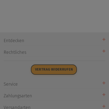
Entdecken
Unsere Stores
Rechtliches
Öffnungszeiten
AGB
Datenschutz
VERTRAG WIDERRUFEN
Impressum
Widerrufsrecht
Service
Zahlarten
Zahlungsarten
Rückrufservice
Umtausch/Rücksendung
Versandarten