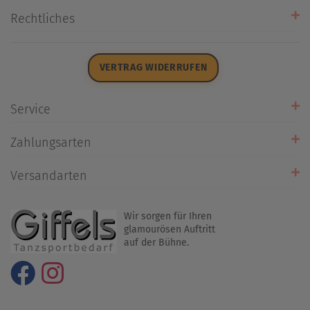
Unsere Stores
Rechtliches
Öffnungszeiten
AGB
Datenschutz
VERTRAG WIDERRUFEN
Impressum
Widerrufsrecht
Service
Zahlarten
Zahlungsarten
Rückrufservice
Umtausch/Rücksendung
Versandarten
Liefer- & Versandkosten
Wir sorgen für Ihren
glamourösen Auftritt
auf der Bühne.