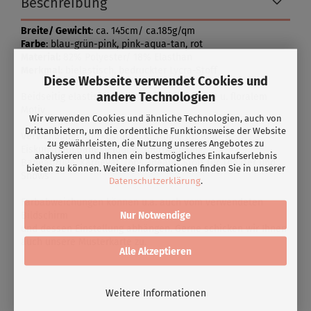
Beschreibung
Breite/ Gewicht
: ca. 145cm/ ca.185g/qm
Farbe
: blau-grün-pink, pink-aqua-tan, rot
Material:
82% Polyester/ 18% Elasthan
Merkmal
: bielastisch, bedruckter Lycra-Stoff
Diese Webseite verwendet Cookies und
andere Technologien
Beidseitig elastischer Lycra mit animal print u. floralem
Motiv
Wir verwenden Cookies und ähnliche Technologien, auch von
Drittanbietern, um die ordentliche Funktionsweise der Website
Verwendung:
Tanzkostüme, Kostüme für Roll- &
zu gewährleisten, die Nutzung unseres Angebotes zu
Eiskunstlauf,Badekleidung, Sportkleidung,
analysieren und Ihnen ein bestmögliches Einkaufserlebnis
Badeanzüge, Karneval, Tops, idealer Stoff für Theater und
bieten zu können. Weitere Informationen finden Sie in unserer
Shows
Datenschutzerklärung
.
Farbabweichungen können u.a. auch vom verwendeten
Nur Notwendige
Bildschirm
und dessen Einstellung abhängen. Gerne schicken wir Ihnen
auch unsere Musterkarte zu.
Alle Akzeptieren
Weitere Informationen