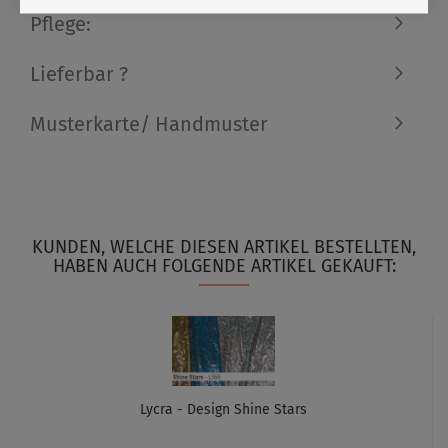
Pflege:
Lieferbar ?
Musterkarte/ Handmuster
KUNDEN, WELCHE DIESEN ARTIKEL BESTELLTEN,
HABEN AUCH FOLGENDE ARTIKEL GEKAUFT:
Lycra - Design Shine Stars