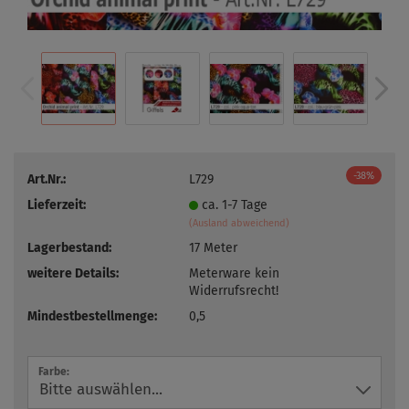
-38%
Art.Nr.:
L729
Lieferzeit:
ca. 1-7 Tage
(Ausland abweichend)
Lagerbestand:
17
Meter
weitere Details:
Meterware kein
Widerrufsrecht!
Mindestbestellmenge:
0,5
Farbe: