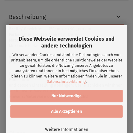
Beschreibung
Breite/ Gewichte
: ca.150cm / ca.90g pro qm
Farbe
: american tan / leicht glitzernd
Diese Webseite verwendet Cookies und
Material:
75% Polyamid/25% Elasthan
andere Technologien
Merkmal
: bielastisch
Wir verwenden Cookies und ähnliche Technologien, auch von
Verwendung:
Tanzkostüme, Badekleidung, Sportkleidung,
Drittanbietern, um die ordentliche Funktionsweise der Website
Badeanzüge, Bikinis, Leggings, Karneval, Tops
zu gewährleisten, die Nutzung unseres Angebotes zu
analysieren und Ihnen ein bestmögliches Einkaufserlebnis
Farbabweichungen können u.a. auch vom verwendeten
bieten zu können. Weitere Informationen finden Sie in unserer
Bildschirm
Datenschutzerklärung
.
und dessen Einstellung abhängen. Gerne schicken wir Ihnen
auch unsere Musterkarte zu.
Nur Notwendige
Hinweis: Meterware ohne Widerrufsrecht!
Alle Akzeptieren
Weitere Informationen