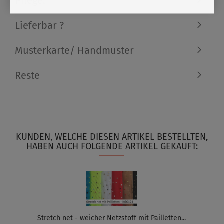
Pflege:
Lieferbar ?
Musterkarte/ Handmuster
Reste
KUNDEN, WELCHE DIESEN ARTIKEL BESTELLTEN,
HABEN AUCH FOLGENDE ARTIKEL GEKAUFT:
Stretch net - weicher Netzstoff mit Pailletten...