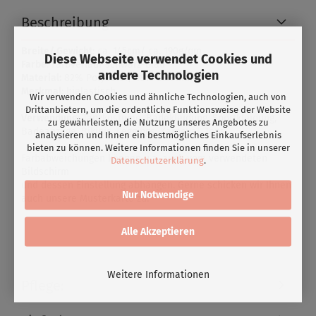
Beschreibung
Breite/ Gewicht
: ca. 145cm/ ca. 190g/qm
Diese Webseite verwendet Cookies und
Farbe
: Farbverlauf schwarz-blau
andere Technologien
Material:
82% Polyester/ 18% Elasthan
Merkmal
: bielastisch
Wir verwenden Cookies und ähnliche Technologien, auch von
Drittanbietern, um die ordentliche Funktionsweise der Website
Verwendung:
Tanzkostüme, Badekleidung, Sportkleidung,
zu gewährleisten, die Nutzung unseres Angebotes zu
Badeanzüge, Bikinis, Leggings, Karneval, Tops
analysieren und Ihnen ein bestmögliches Einkaufserlebnis
bieten zu können. Weitere Informationen finden Sie in unserer
Farbabweichungen können u.a. auch vom verwendeten
Datenschutzerklärung
.
Bildschirm
und dessen Einstellung abhängen. Gerne schicken wir Ihnen
Nur Notwendige
auch unsere Musterkarte zu.
Alle Akzeptieren
Weitere Informationen
Pflege: