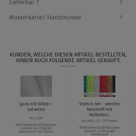
Lieferbar ?
Musterkarte/ Handmuster
KUNDEN, WELCHE DIESEN ARTIKEL BESTELLTEN,
HABEN AUCH FOLGENDE ARTIKEL GEKAUFT:
Lycra mit Glitzer -
Stretch net - weicher
col.weiss
Netzstoff mit
Pailletten...
Art.L200
Art.NSG 121 -18 Farben
80%Polyamid/20%Elasthan
80%Polyamid/20%Elasthan
Gewicht ca.190g/qm
Gewicht ca.80 g/qm
bielastisch, mit Glitzer
bielastisch