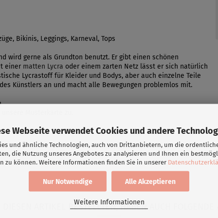
ge, Bikinis, Leggings, Karneval, Tops
und wird gerne als Grundton benutzt. Er gibt einen schönen
it einer
matten Lycra
oder einem zarten Netz lässt er sich natürlich
tische Lycrastoff für Kleider und Bodys, aber auch einzelne Teile
 des Künstlers an und macht alle Bewegungen problemlos mit.
m
 unsere Musterkarte zu.
ese Webseite verwendet Cookies und andere Technolog
es und ähnliche Technologien, auch von Drittanbietern, um die ordentlich
ten, die Nutzung unseres Angebotes zu analysieren und Ihnen ein bestmögl
n zu können. Weitere Informationen finden Sie in unserer
Datenschutzerkl
Nur Notwendige
Alle Akzeptieren
Weitere Informationen
DIESEN ARTIKEL BESTELLTEN, HABEN AUCH FOLGENDE 