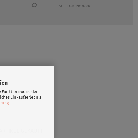
FRAGE ZUM PRODUKT
ien
e Funktionsweise der
iches Einkaufserlebnis
ärung
.
ARTIKEL GEKAUFT: