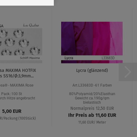
osa MAXIMA HOTFIX
Lycra (glänzend)
s SS16/Ø:3,9mm...
osa® - MAXIMA Rose
Art.L33683D -61 Farben
Pack.:100 St
80%Polyamid/20%Elasthan
urch Hitze angebracht
Gewicht ca.190g/qm
bielastisch
Normalpreis 12,50 EUR
5,00 EUR
Ihr Preis ab 11,60 EUR
UR/Packung (100Stück)
11,60 EUR/ Meter