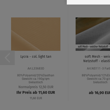
Lycra - col. light tan
soft Mesh - wei
Netzstoff - elasti
Art.L33683D
Art.NS111 -3 Far
80%Polyamid/20%Elasthan
88%Polyamid/12%El
Gewicht ca.190g/qm
Gewicht ca.70 g
bielastisch
bielastisch
Normalpreis 12,50 EUR
Ihr Preis ab 11,60 EUR
ab 16,90 EU
11,60 EUR