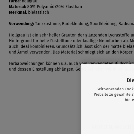
Farbe
: hellgrau
Material:
80% Polyamid/20% Elasthan
Merkmal
: bielastisch
Verwendung:
Tanzkostüme, Badekleidung, Sportkleidung, Badeanzü
Hellgrau ist ein sehr heller Grauton der glänzenden Lycrastoffe 
Hintergrund für helle Pastelltöne oder knallige Neonfarben ab. M
auch ideal kombinieren. Grundsätzlich lässt sich der matte bielas
und Ärmel verwenden. Das Material schmiegt sich an den Körper
Farbabweichungen können u.a. auch vom verwendeten Bildschir
und dessen Einstellung abhängen. Gerne schicken wir Ihnen auch
Di
Wir verwenden Cooki
Website zu gewährleis
biete
KUNDEN, WELCHE 