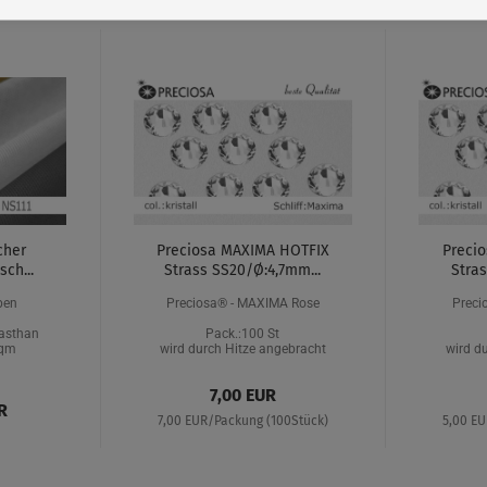
cher
Preciosa MAXIMA HOTFIX
Preci
sch...
Strass SS20/Ø:4,7mm...
Stras
ben
Preciosa® - MAXIMA Rose
Preci
asthan
Pack.:100 St
/qm
wird durch Hitze angebracht
wird d
7,00 EUR
R
7,00 EUR/Packung (100Stück)
5,00 E