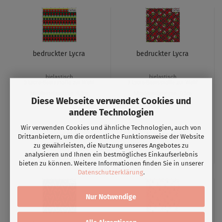
bedruckter Lycra
bedruckter Lycra
bielastisch
bielastisch
3 Lycra-Basisstoffe zur Wahl
3 Lycra-Basisstoffe zur Wahl
Mindestabnahme: 0,5m
Mindestabnahme: 0,5m
Diese Webseite verwendet Cookies und
andere Technologien
Wir verwenden Cookies und ähnliche Technologien, auch von
ab 30,90 EUR
ab 30,90 EUR
Drittanbietern, um die ordentliche Funktionsweise der Website
zu gewährleisten, die Nutzung unseres Angebotes zu
30,90 EUR/ Meter
30,90 EUR/ Meter
analysieren und Ihnen ein bestmögliches Einkaufserlebnis
bieten zu können. Weitere Informationen finden Sie in unserer
Datenschutzerklärung
.
Nur Notwendige