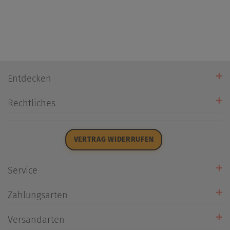
Entdecken
Unsere Stores
Rechtliches
Öffnungszeiten
AGB
Datenschutz
VERTRAG WIDERRUFEN
Impressum
Widerrufsrecht
Service
Zahlarten
Zahlungsarten
Rückrufservice
Umtausch/Rücksendung
Versandarten
Liefer- & Versandkosten