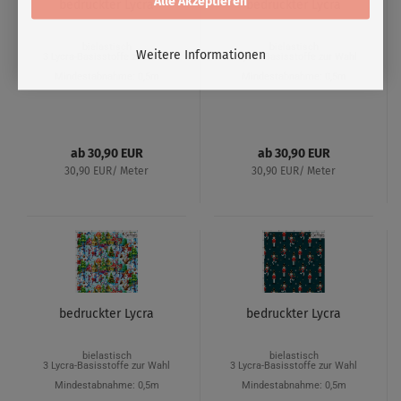
Alle Akzeptieren
bedruckter Lycra
bedruckter Lycra
bielastisch
bielastisch
Weitere Informationen
3 Lycra-Basisstoffe zur Wahl
3 Lycra-Basisstoffe zur Wahl
Mindestabnahme: 0,5m
Mindestabnahme: 0,5m
ab 30,90 EUR
ab 30,90 EUR
30,90 EUR/ Meter
30,90 EUR/ Meter
bedruckter Lycra
bedruckter Lycra
bielastisch
bielastisch
3 Lycra-Basisstoffe zur Wahl
3 Lycra-Basisstoffe zur Wahl
Mindestabnahme: 0,5m
Mindestabnahme: 0,5m