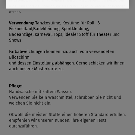
hergestellt wird, das für Mülldeponien bestimmt ist. Gewählt, um Ressourcen
wie Öl und Energie zu schonen, die zur Herstellung neuer Materialien benötigt
werden.
Verwendung:
Tanzkostüme, Kostüme für Roll- &
Eiskunstlauf,Badekleidung, Sportkleidung,
Badeanzüge, Karneval, Tops, idealer Stoff für Theater und
Shows
Farbabweichungen können u.a. auch vom verwendeten
Bildschirm
und dessen Einstellung abhängen. Gerne schicken wir Ihnen
auch unsere Musterkarte zu.
Pflege:
Handwäsche mit kaltem Wasser.
Verwenden Sie kein Waschmittel, schrubben Sie nicht und
weichen Sie nicht ein.
Obwohl die meisten Stoffe einen höheren Standard erfüllen,
empfehlen wir unseren Kunden, ihre eigenen Tests
durchzuführen.