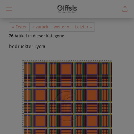
« Erster
« zurück
weiter »
Letzter »
76
Artikel in dieser Kategorie
bedruckter Lycra