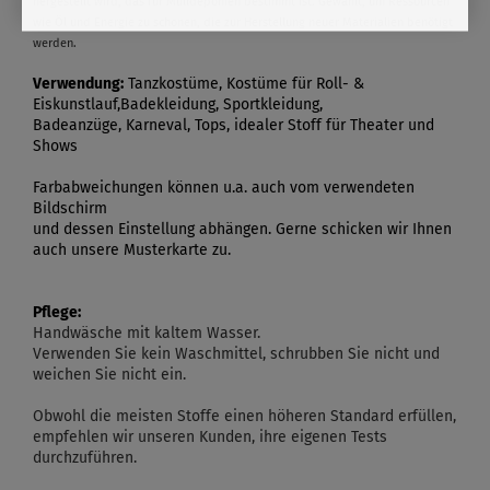
hergestellt wird, das für Mülldeponien bestimmt ist. Gewählt, um Ressourcen
wie Öl und Energie zu schonen, die zur Herstellung neuer Materialien benötigt
werden.
Verwendung:
Tanzkostüme, Kostüme für Roll- &
Eiskunstlauf,Badekleidung, Sportkleidung,
Badeanzüge, Karneval, Tops, idealer Stoff für Theater und
Shows
Farbabweichungen können u.a. auch vom verwendeten
Bildschirm
und dessen Einstellung abhängen. Gerne schicken wir Ihnen
auch unsere Musterkarte zu.
Pflege:
Handwäsche mit kaltem Wasser.
Verwenden Sie kein Waschmittel, schrubben Sie nicht und
weichen Sie nicht ein.
Obwohl die meisten Stoffe einen höheren Standard erfüllen,
empfehlen wir unseren Kunden, ihre eigenen Tests
durchzuführen.