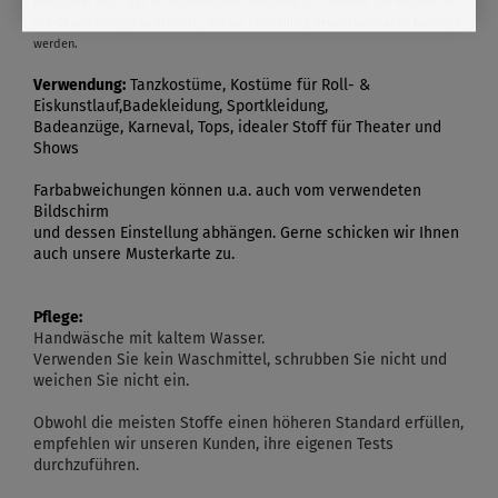
hergestellt wird, das für Mülldeponien bestimmt ist. Gewählt, um Ressourcen
wie Öl und Energie zu schonen, die zur Herstellung neuer Materialien benötigt
werden.
Verwendung:
Tanzkostüme, Kostüme für Roll- &
Eiskunstlauf,Badekleidung, Sportkleidung,
Badeanzüge, Karneval, Tops, idealer Stoff für Theater und
Shows
Farbabweichungen können u.a. auch vom verwendeten
Bildschirm
und dessen Einstellung abhängen. Gerne schicken wir Ihnen
auch unsere Musterkarte zu.
Pflege:
Handwäsche mit kaltem Wasser.
Verwenden Sie kein Waschmittel, schrubben Sie nicht und
weichen Sie nicht ein.
Obwohl die meisten Stoffe einen höheren Standard erfüllen,
empfehlen wir unseren Kunden, ihre eigenen Tests
durchzuführen.