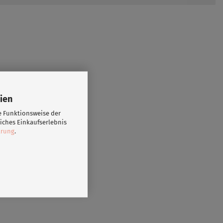
ien
e Funktionsweise der
iches Einkaufserlebnis
ärung
.