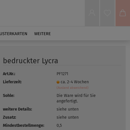
USTERKARTEN
WEITERE
bedruckter Lycra
Art.Nr.:
PF1271
Lieferzeit:
ca. 2-4 Wochen
(Ausland abweichend)
Sohle:
Die Ware wird für Sie
angefertigt.
weitere Details:
siehe unten
Zusatz:
siehe unten
Mindestbestellmenge:
0,5