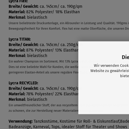
Lycra Flex:
Breite/ Gewicht
: ca. 145cm/ ca. 190g/qm
Material:
82% Polyester/ 18% Elasthan
Merkmal
: bielastisch
Unsere beliebteste Druckunterlage, ein Allrounder in Leistung und Qualität. 190gms i
Bewegungsfreiheit für Ihren Komfort. Flex hat eine matte Oberfläche, die unseren D
Lycra TITAN:
Breite/ Gewicht
: ca. 145cm/ ca. 250g/qm
Material:
87% Polyester/ 13% Elasthan
Merkmal
: bielastisch
Di
Ein wahrer Champion im Sortiment. Mit 13% Lycra bietet es einen festen Stretch, ge
Wir verwenden Cooki
Dies ist eine beliebte Wahl für Kunden, die weißes Lycra in ihrer Kreation wünschen. 
Website zu gewährleis
geringeren Elastan-Anteil als unsere reguläre Flex-Basis, was eine festere Dehnung e
biete
Lycra RECYCLED:
Breite/ Gewicht
: ca. 145cm/ ca. 190g/qm
Material:
78% Polyester/ 22% Elasthan
Merkmal
: bielastisch
Ein umweltfreundlicher Stoff, der aus recyceltem Garn aus Abfallmaterial hergestell
zu schonen, die zur Herstellung neuer Materialien benötigt werden.
Verwendung:
Tanzkostüme, Kostüme für Roll- & Eiskunstlauf,Bade
Badeanzüge, Karneval, Tops, idealer Stoff für Theater und Shows