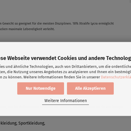
n Gewicht so geeignet für die meisten Disziplinen. 18% Xtralife Lycra ermöglicht
rucken maximale Lebendigkeit verleiht.
ese Webseite verwendet Cookies und andere Technolog
paart mit seinem extra hohen Gewicht, um echten Komfort und Unterstützung zu bieten.
es und ähnliche Technologien, auch von Drittanbietern, um die ordentlich
Eine schwerere Druckbasis, wenn Diskretion wichtig ist. Diese Basis hat einen
ten, die Nutzung unseres Angebotes zu analysieren und Ihnen ein bestmögl
rmöglicht und somit eine großartige Unterstützung bietet.
n zu können. Weitere Informationen finden Sie in unserer
Datenschutzerkl
Nur Notwendige
Alle Akzeptieren
Weitere Informationen
t wird, das für Mülldeponien bestimmt ist. Gewählt, um Ressourcen wie Öl und Energie
kleidung, Sportkleidung,