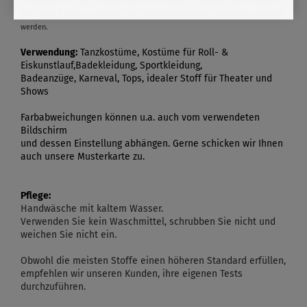
hergestellt wird, das für Mülldeponien bestimmt ist. Gewählt, um Ressourcen
wie Öl und Energie zu schonen, die zur Herstellung neuer Materialien benötigt
werden.
Verwendung:
Tanzkostüme, Kostüme für Roll- &
Eiskunstlauf,Badekleidung, Sportkleidung,
Badeanzüge, Karneval, Tops, idealer Stoff für Theater und
Shows
Farbabweichungen können u.a. auch vom verwendeten
Bildschirm
und dessen Einstellung abhängen. Gerne schicken wir Ihnen
auch unsere Musterkarte zu.
Pflege:
Handwäsche mit kaltem Wasser.
Verwenden Sie kein Waschmittel, schrubben Sie nicht und
weichen Sie nicht ein.
Obwohl die meisten Stoffe einen höheren Standard erfüllen,
empfehlen wir unseren Kunden, ihre eigenen Tests
durchzuführen.