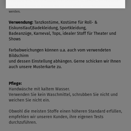
hergestellt wird, das für Mülldeponien bestimmt ist. Gewählt, um Ressourcen
wie Öl und Energie zu schonen, die zur Herstellung neuer Materialien benötigt
werden.
Verwendung:
Tanzkostüme, Kostüme für Roll- &
Eiskunstlauf,Badekleidung, Sportkleidung,
Badeanzüge, Karneval, Tops, idealer Stoff für Theater und
Shows
Farbabweichungen können u.a. auch vom verwendeten
Bildschirm
und dessen Einstellung abhängen. Gerne schicken wir Ihnen
auch unsere Musterkarte zu.
Pflege:
Handwäsche mit kaltem Wasser.
Verwenden Sie kein Waschmittel, schrubben Sie nicht und
weichen Sie nicht ein.
Obwohl die meisten Stoffe einen höheren Standard erfüllen,
empfehlen wir unseren Kunden, ihre eigenen Tests
durchzuführen.