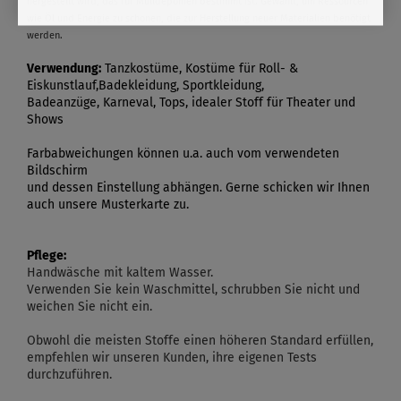
hergestellt wird, das für Mülldeponien bestimmt ist. Gewählt, um Ressourcen
wie Öl und Energie zu schonen, die zur Herstellung neuer Materialien benötigt
werden.
Verwendung:
Tanzkostüme, Kostüme für Roll- &
Eiskunstlauf,Badekleidung, Sportkleidung,
Badeanzüge, Karneval, Tops, idealer Stoff für Theater und
Shows
Farbabweichungen können u.a. auch vom verwendeten
Bildschirm
und dessen Einstellung abhängen. Gerne schicken wir Ihnen
auch unsere Musterkarte zu.
Pflege:
Handwäsche mit kaltem Wasser.
Verwenden Sie kein Waschmittel, schrubben Sie nicht und
weichen Sie nicht ein.
Obwohl die meisten Stoffe einen höheren Standard erfüllen,
empfehlen wir unseren Kunden, ihre eigenen Tests
durchzuführen.