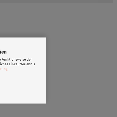
ien
e Funktionsweise der
iches Einkaufserlebnis
ärung
.