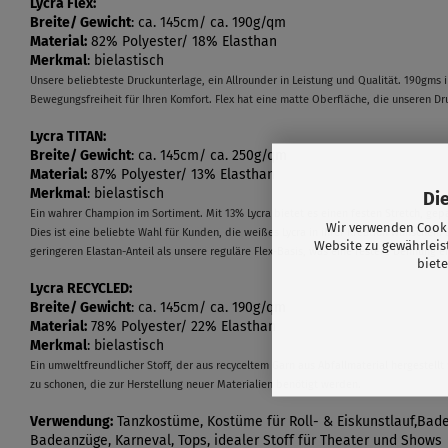
Lycra Flex:
Breite/ Gewicht
: ca. 145cm/ ca. 190g/qm
Material:
82% Polyester/ 18% Elasthan
Merkmal
: bielastisch
Unsere beliebteste Druckunterlage, ein Allrounder in Leistung und Qualität. 190gms i
Bewegungsfreiheit für Ihren Komfort. Flex hat eine matte Oberfläche, die unseren D
Lycra TITAN:
Breite/ Gewicht
: ca. 145cm/ ca. 250g/qm
Material:
87% Polyester/ 13% Elasthan
Merkmal
: bielastisch
Di
Ein wahrer Champion im Sortiment. Mit 13% Lycra bietet es einen festen Stretch, ge
Wir verwenden Cooki
Dies ist eine beliebte Wahl für Kunden, die weißes Lycra in ihrer Kreation wünschen. 
Website zu gewährleis
geringeren Elastan-Anteil als unsere reguläre Flex-Basis, was eine festere Dehnung e
biete
Lycra RECYCLED:
Breite/ Gewicht
: ca. 145cm/ ca. 190g/qm
Material:
78% Polyester/ 22% Elasthan
Merkmal
: bielastisch
Ein umweltfreundlicher Stoff, der aus recyceltem Garn aus Abfallmaterial hergestell
zu schonen, die zur Herstellung neuer Materialien benötigt werden.
Verwendung:
Tanzkostüme, Kostüme für Roll- & Eiskunstlauf,Bade
Badeanzüge, Karneval, Tops, idealer Stoff für Theater und Shows