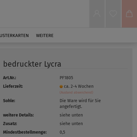
USTERKARTEN
WEITERE
bedruckter Lycra
Art.Nr.:
PF1805
Lieferzeit:
ca. 2-4 Wochen
(Ausland abweichend)
Sohle:
Die Ware wird für Sie
angefertigt.
weitere Details:
siehe unten
Zusatz:
siehe unten
Mindestbestellmenge:
0,5