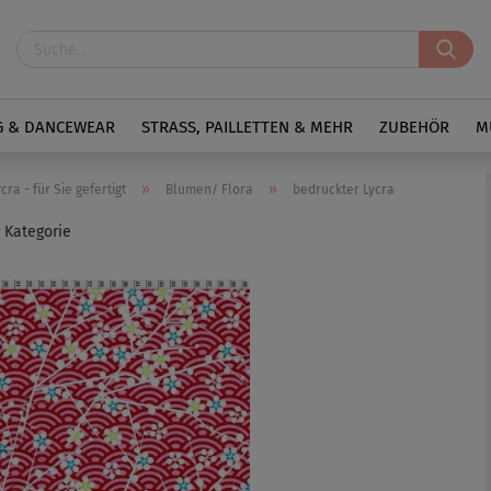
G & DANCEWEAR
STRASS, PAILLETTEN & MEHR
ZUBEHÖR
M
»
»
ra - für Sie gefertigt
Blumen/ Flora
bedruckter Lycra
r Kategorie