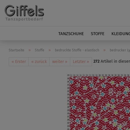
TANZSCHUHE
STOFFE
KLEIDUN
»
»
»
Startseite
Stoffe
bedruckte Stoffe - elastisch
bedrucker Lyc
272
Artikel in diese
« Erster
« zurück
weiter »
Letzter »