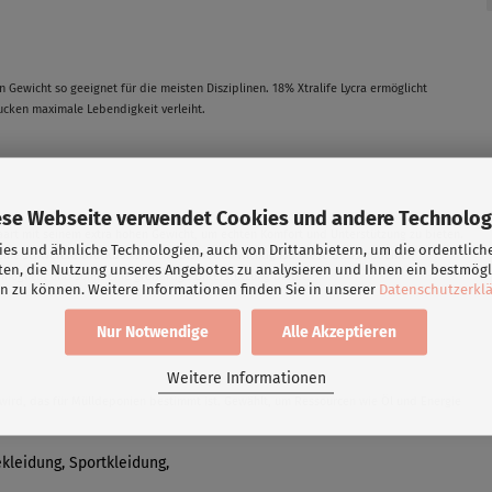
n Gewicht so geeignet für die meisten Disziplinen. 18% Xtralife Lycra ermöglicht
rucken maximale Lebendigkeit verleiht.
ese Webseite verwendet Cookies und andere Technolog
paart mit seinem extra hohen Gewicht, um echten Komfort und Unterstützung zu bieten.
es und ähnliche Technologien, auch von Drittanbietern, um die ordentlich
Eine schwerere Druckbasis, wenn Diskretion wichtig ist. Diese Basis hat einen
ten, die Nutzung unseres Angebotes zu analysieren und Ihnen ein bestmögl
rmöglicht und somit eine großartige Unterstützung bietet.
n zu können. Weitere Informationen finden Sie in unserer
Datenschutzerkl
Nur Notwendige
Alle Akzeptieren
Weitere Informationen
t wird, das für Mülldeponien bestimmt ist. Gewählt, um Ressourcen wie Öl und Energie
kleidung, Sportkleidung,