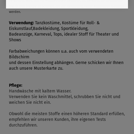
hergestellt wird, das für Mülldeponien bestimmt ist. Gewählt, um Ressourcen
wie Öl und Energie zu schonen, die zur Herstellung neuer Materialien benötigt
werden.
Verwendung:
Tanzkostüme, Kostüme für Roll- &
Eiskunstlauf,Badekleidung, Sportkleidung,
Badeanzüge, Karneval, Tops, idealer Stoff für Theater und
Shows
Farbabweichungen können u.a. auch vom verwendeten
Bildschirm
und dessen Einstellung abhängen. Gerne schicken wir Ihnen
auch unsere Musterkarte zu.
Pflege:
Handwäsche mit kaltem Wasser.
Verwenden Sie kein Waschmittel, schrubben Sie nicht und
weichen Sie nicht ein.
Obwohl die meisten Stoffe einen höheren Standard erfüllen,
empfehlen wir unseren Kunden, ihre eigenen Tests
durchzuführen.