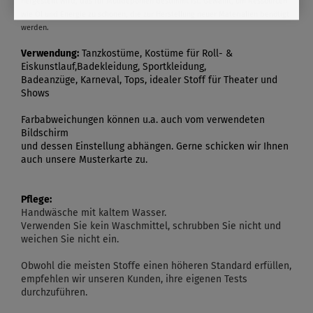
hergestellt wird, das für Mülldeponien bestimmt ist. Gewählt, um Ressourcen
wie Öl und Energie zu schonen, die zur Herstellung neuer Materialien benötigt
werden.
Verwendung:
Tanzkostüme, Kostüme für Roll- &
Eiskunstlauf,Badekleidung, Sportkleidung,
Badeanzüge, Karneval, Tops, idealer Stoff für Theater und
Shows
Farbabweichungen können u.a. auch vom verwendeten
Bildschirm
und dessen Einstellung abhängen. Gerne schicken wir Ihnen
auch unsere Musterkarte zu.
Pflege:
Handwäsche mit kaltem Wasser.
Verwenden Sie kein Waschmittel, schrubben Sie nicht und
weichen Sie nicht ein.
Obwohl die meisten Stoffe einen höheren Standard erfüllen,
empfehlen wir unseren Kunden, ihre eigenen Tests
durchzuführen.