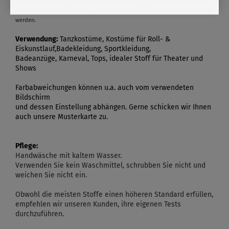
hergestellt wird, das für Mülldeponien bestimmt ist. Gewählt, um Ressourcen
wie Öl und Energie zu schonen, die zur Herstellung neuer Materialien benötigt
werden.
Verwendung:
Tanzkostüme, Kostüme für Roll- &
Eiskunstlauf,Badekleidung, Sportkleidung,
Badeanzüge, Karneval, Tops, idealer Stoff für Theater und
Shows
Farbabweichungen können u.a. auch vom verwendeten
Bildschirm
und dessen Einstellung abhängen. Gerne schicken wir Ihnen
auch unsere Musterkarte zu.
Pflege:
Handwäsche mit kaltem Wasser.
Verwenden Sie kein Waschmittel, schrubben Sie nicht und
weichen Sie nicht ein.
Obwohl die meisten Stoffe einen höheren Standard erfüllen,
empfehlen wir unseren Kunden, ihre eigenen Tests
durchzuführen.