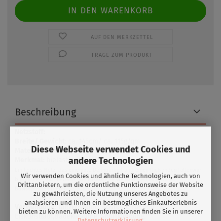
AUF DEN MERKZETTEL
FRAGE ZUM PRODUKT
Beschreibung
Netzstoff:
Breite/ Gewicht
: ca. 145cm/ ca. 115g/qm
Diese Webseite verwendet Cookies und
Material:
83% Polyester/ 17% Elasthan
andere Technologien
Merkmal
: bielastisch
Ein leichtes Netz, das eine gute Dehnbarkeit und einen fließenden Faltenwurf
Wir verwenden Cookies und ähnliche Technologien, auch von
bietet. Eine subtile Basis, die zusätzliche Vielseitigkeit zu unseren
Drittanbietern, um die ordentliche Funktionsweise der Website
Basisoptionen bietet.
zu gewährleisten, die Nutzung unseres Angebotes zu
analysieren und Ihnen ein bestmögliches Einkaufserlebnis
Verwendung:
Tanzkostüme, Kostüme für Roll- &
bieten zu können. Weitere Informationen finden Sie in unserer
Eiskunstlauf,Badekleidung, Sportkleidung,
Datenschutzerklärung
.