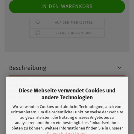
AUF DEN MERKZETTEL
FRAGE ZUM PRODUKT
Beschreibung
Netzstoff:
Breite/ Gewicht
: ca. 145cm/ ca. 115g/qm
Diese Webseite verwendet Cookies und
Material:
83% Polyester/ 17% Elasthan
andere Technologien
Merkmal
: bielastisch
Ein leichtes Netz, das eine gute Dehnbarkeit und einen fließenden Faltenwurf
Wir verwenden Cookies und ähnliche Technologien, auch von
bietet. Eine subtile Basis, die zusätzliche Vielseitigkeit zu unseren
Drittanbietern, um die ordentliche Funktionsweise der Website
Basisoptionen bietet.
zu gewährleisten, die Nutzung unseres Angebotes zu
analysieren und Ihnen ein bestmögliches Einkaufserlebnis
Verwendung:
Tanzkostüme, Kostüme für Roll- &
bieten zu können. Weitere Informationen finden Sie in unserer
Eiskunstlauf,Badekleidung, Sportkleidung,
Datenschutzerklärung
.