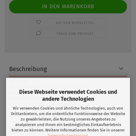
AUF DEN MERKZETTEL
FRAGE ZUM PRODUKT
Beschreibung
Netzstoff:
Breite/ Gewicht
: ca. 145cm/ ca. 115g/qm
Diese Webseite verwendet Cookies und
Material:
83% Polyester/ 17% Elasthan
andere Technologien
Merkmal
: bielastisch
Ein leichtes Netz, das eine gute Dehnbarkeit und einen fließenden Faltenwurf
Wir verwenden Cookies und ähnliche Technologien, auch von
bietet. Eine subtile Basis, die zusätzliche Vielseitigkeit zu unseren
Drittanbietern, um die ordentliche Funktionsweise der Website
Basisoptionen bietet.
zu gewährleisten, die Nutzung unseres Angebotes zu
analysieren und Ihnen ein bestmögliches Einkaufserlebnis
Verwendung:
Tanzkostüme, Kostüme für Roll- &
bieten zu können. Weitere Informationen finden Sie in unserer
Eiskunstlauf,Badekleidung, Sportkleidung,
Datenschutzerklärung
.