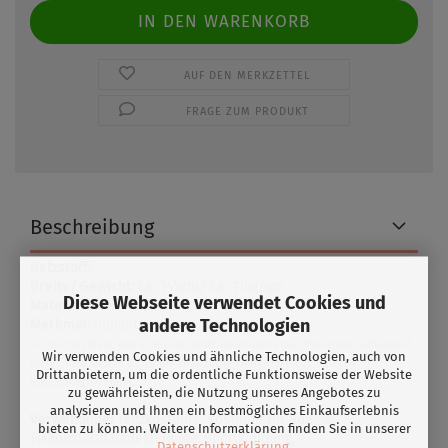
AUF DEN MERKZETTEL
FRAGE ZUM PRODUKT
Beschreibung
Netzstoff:
Breite/ Gewicht
: ca. 145cm/ ca. 115g/qm
Diese Webseite verwendet Cookies und
Material:
83% Polyester/ 17% Elasthan
andere Technologien
Merkmal
: bielastisch
Ein leichtes Netz, das eine gute Dehnbarkeit und einen fließenden Faltenwurf
Wir verwenden Cookies und ähnliche Technologien, auch von
bietet. Eine subtile Basis, die zusätzliche Vielseitigkeit zu unseren
Drittanbietern, um die ordentliche Funktionsweise der Website
Basisoptionen bietet.
zu gewährleisten, die Nutzung unseres Angebotes zu
analysieren und Ihnen ein bestmögliches Einkaufserlebnis
Verwendung:
Tanzkostüme, Kostüme für Roll- &
bieten zu können. Weitere Informationen finden Sie in unserer
Eiskunstlauf,Badekleidung, Sportkleidung,
Datenschutzerklärung
.