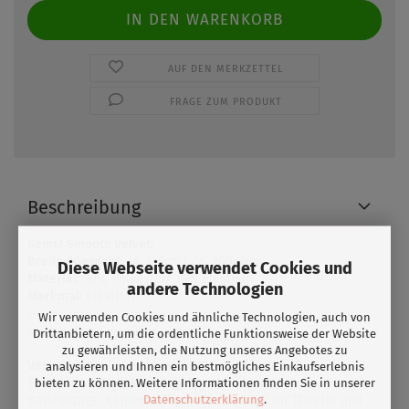
AUF DEN MERKZETTEL
FRAGE ZUM PRODUKT
Beschreibung
Samt/ Smooth Velvet:
Breite/ Gewicht
: ca. 145cm/ ca. 200g/qm
Diese Webseite verwendet Cookies und
Material:
90% Polyester/ 10% Elasthan
andere Technologien
Merkmal
: elastisch
Ein wirklich luxuriöser Druckgrund. Die Farben wirken tiefer und satter. Der
Wir verwenden Cookies und ähnliche Technologien, auch von
glatte Samt fühlt sich toll auf der Haut an.
Drittanbietern, um die ordentliche Funktionsweise der Website
zu gewährleisten, die Nutzung unseres Angebotes zu
Verwendung:
Tanzkostüme, Kostüme für Roll- &
analysieren und Ihnen ein bestmögliches Einkaufserlebnis
Eiskunstlauf,Badekleidung, Sportkleidung,
bieten zu können. Weitere Informationen finden Sie in unserer
Datenschutzerklärung
.
Badeanzüge, Karneval, Tops, idealer Stoff für Theater und