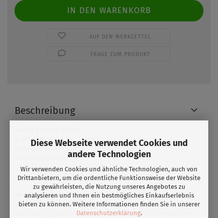
AUF DEN MERKZETTEL
FRAGE ZUM PRODUKT
Beschreibung
Samt/ Smooth Velvet:
Breite/ Gewicht
: ca. 145cm/ ca. 200g/qm
Diese Webseite verwendet Cookies und
Material:
90% Polyester/ 10% Elasthan
andere Technologien
Merkmal
: elastisch
Ein wirklich luxuriöser Druckgrund. Die Farben wirken tiefer und satter. Der
Wir verwenden Cookies und ähnliche Technologien, auch von
glatte Samt fühlt sich toll auf der Haut an.
Drittanbietern, um die ordentliche Funktionsweise der Website
zu gewährleisten, die Nutzung unseres Angebotes zu
Verwendung:
Tanzkostüme, Kostüme für Roll- &
analysieren und Ihnen ein bestmögliches Einkaufserlebnis
Eiskunstlauf,Badekleidung, Sportkleidung,
bieten zu können. Weitere Informationen finden Sie in unserer
Datenschutzerklärung
.
Badeanzüge, Karneval, Tops, idealer Stoff für Theater und