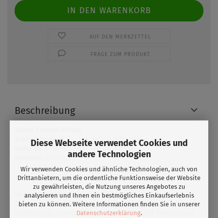
AUF DEN MERKZETTEL
FRAGE ZUM PRODUKT
Beschreibung
Samt/ Smooth Velvet:
Breite/ Gewicht
: ca. 145cm/ ca. 200g/qm
Diese Webseite verwendet Cookies und
Material:
90% Polyester/ 10% Elasthan
andere Technologien
Merkmal
: elastisch
Ein wirklich luxuriöser Druckgrund. Die Farben wirken tiefer und satter. Der
Wir verwenden Cookies und ähnliche Technologien, auch von
glatte Samt fühlt sich toll auf der Haut an.
Drittanbietern, um die ordentliche Funktionsweise der Website
zu gewährleisten, die Nutzung unseres Angebotes zu
Verwendung:
Tanzkostüme, Kostüme für Roll- &
analysieren und Ihnen ein bestmögliches Einkaufserlebnis
Eiskunstlauf,Badekleidung, Sportkleidung,
bieten zu können. Weitere Informationen finden Sie in unserer
Datenschutzerklärung
.
Badeanzüge, Karneval, Tops, idealer Stoff für Theater und