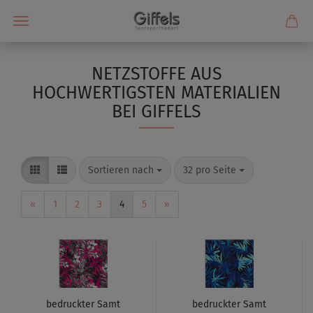
NETZSTOFFE AUS
HOCHWERTIGSTEN MATERIALIEN
BEI GIFFELS
Sortieren nach
32 pro Seite
«
1
2
3
4
5
»
bedruckter Samt
bedruckter Samt