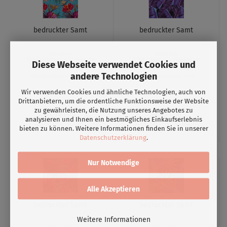
bedruckter Samt
bedruckter Samt
elastisch
elastisch
90%Polyester/10%Elasthan
90%Polyester/10%Elasthan
Diese Webseite verwendet Cookies und
Gewicht ca.200g/qm
Gewicht ca.200g/qm
andere Technologien
Mindestabnahme: 5,0m
Mindestabnahme: 5,0m
Wir verwenden Cookies und ähnliche Technologien, auch von
Drittanbietern, um die ordentliche Funktionsweise der Website
zu gewährleisten, die Nutzung unseres Angebotes zu
34,90 EUR
34,90 EUR
analysieren und Ihnen ein bestmögliches Einkaufserlebnis
34,90 EUR/ Meter
34,90 EUR/ Meter
bieten zu können. Weitere Informationen finden Sie in unserer
Datenschutzerklärung
.
Nur Notwendige
Alle Akzeptieren
bedruckter Samt
bedruckter Samt
Weitere Informationen