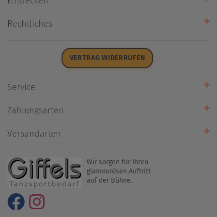
Entdecken
Unsere Stores
Rechtliches
Öffnungszeiten
AGB
Datenschutz
VERTRAG WIDERRUFEN
Impressum
Widerrufsrecht
Service
Zahlarten
Zahlungsarten
Rückrufservice
Umtausch/Rücksendung
Versandarten
Liefer- & Versandkosten
Wir sorgen für Ihren
glamourösen Auftritt
auf der Bühne.