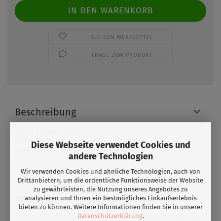
AUF DEN MERKZETTEL
FRAGE ZUM PRODUKT
Beschreibung
Samt/ Smooth Velvet:
Breite/ Gewicht
: ca. 145cm/ ca. 200g/qm
Diese Webseite verwendet Cookies und
Material:
90% Polyester/ 10% Elasthan
andere Technologien
Merkmal
: elastisch
Ein wirklich luxuriöser Druckgrund. Die Farben wirken tiefer und satter. Der
Wir verwenden Cookies und ähnliche Technologien, auch von
glatte Samt fühlt sich toll auf der Haut an.
Drittanbietern, um die ordentliche Funktionsweise der Website
zu gewährleisten, die Nutzung unseres Angebotes zu
Verwendung:
Tanzkostüme, Kostüme für Roll- &
analysieren und Ihnen ein bestmögliches Einkaufserlebnis
Eiskunstlauf,Badekleidung, Sportkleidung,
bieten zu können. Weitere Informationen finden Sie in unserer
Datenschutzerklärung
.
Badeanzüge, Karneval, Tops, idealer Stoff für Theater und