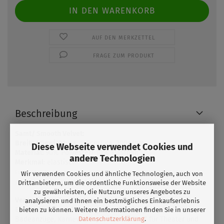
AUF DEN MERKZETTEL
FRAGE ZUM PRODUKT
Beschreibung
Samt/ Smooth Velvet:
Breite/ Gewicht
: ca. 145cm/ ca. 200g/qm
Diese Webseite verwendet Cookies und
Material:
90% Polyester/ 10% Elasthan
andere Technologien
Merkmal
: elastisch
Ein wirklich luxuriöser Druckgrund. Die Farben wirken tiefer und satter. Der
Wir verwenden Cookies und ähnliche Technologien, auch von
glatte Samt fühlt sich toll auf der Haut an.
Drittanbietern, um die ordentliche Funktionsweise der Website
zu gewährleisten, die Nutzung unseres Angebotes zu
Verwendung:
Tanzkostüme, Kostüme für Roll- &
analysieren und Ihnen ein bestmögliches Einkaufserlebnis
Eiskunstlauf,Badekleidung, Sportkleidung,
bieten zu können. Weitere Informationen finden Sie in unserer
Datenschutzerklärung
.
Badeanzüge, Karneval, Tops, idealer Stoff für Theater und