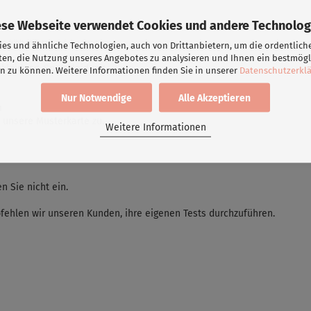
ese Webseite verwendet Cookies und andere Technolog
t fühlt sich toll auf der Haut an.
es und ähnliche Technologien, auch von Drittanbietern, um die ordentlich
ten, die Nutzung unseres Angebotes zu analysieren und Ihnen ein bestmögl
kleidung, Sportkleidung,
n zu können. Weitere Informationen finden Sie in unserer
Datenschutzerkl
Nur Notwendige
Alle Akzeptieren
m
 unsere Musterkarte zu.
Weitere Informationen
 Sie nicht ein.
fehlen wir unseren Kunden, ihre eigenen Tests durchzuführen.