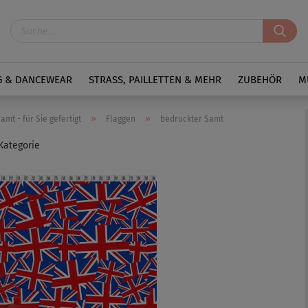
G & DANCEWEAR
STRASS, PAILLETTEN & MEHR
ZUBEHÖR
M
»
»
mt - für Sie gefertigt
Flaggen
bedruckter Samt
 Kategorie