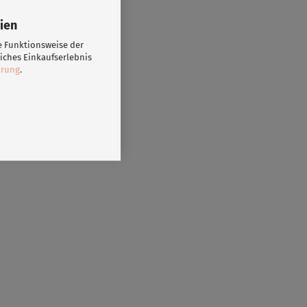
ien
e Funktionsweise der
iches Einkaufserlebnis
ärung
.