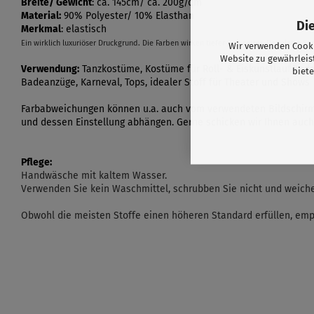
Breite/ Gewicht
: ca. 145cm/ ca. 200g/qm
Material:
90% Polyester/ 10% Elasthan
Di
Merkmal
: elastisch
Ein wirklich luxuriöser Druckgrund. Die Farben wirken tiefer und satter. Der glatte Sam
Wir verwenden Cooki
Website zu gewährleis
Verwendung:
Tanzkostüme, Kostüme für Roll- & Eiskunstlauf,Bade
biete
Badeanzüge, Karneval, Tops, idealer Stoff für Theater und Shows
Farbabweichungen können u.a. auch vom verwendeten Bildschir
und dessen Einstellung abhängen. Gerne schicken wir Ihnen auch
Pflege:
Handwäsche mit kaltem Wasser.
Verwenden Sie kein Waschmittel, schrubben Sie nicht und weichen
Obwohl die meisten Stoffe einen höheren Standard erfüllen, emp