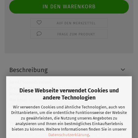
AUF DEN MERKZETTEL
FRAGE ZUM PRODUKT
Beschreibung
Samt/ Smooth Velvet:
Breite/ Gewicht
: ca. 145cm/ ca. 200g/qm
Diese Webseite verwendet Cookies und
Material:
90% Polyester/ 10% Elasthan
andere Technologien
Merkmal
: elastisch
Ein wirklich luxuriöser Druckgrund. Die Farben wirken tiefer und satter. Der
Wir verwenden Cookies und ähnliche Technologien, auch von
glatte Samt fühlt sich toll auf der Haut an.
Drittanbietern, um die ordentliche Funktionsweise der Website
zu gewährleisten, die Nutzung unseres Angebotes zu
Verwendung:
Tanzkostüme, Kostüme für Roll- &
analysieren und Ihnen ein bestmögliches Einkaufserlebnis
Eiskunstlauf,Badekleidung, Sportkleidung,
bieten zu können. Weitere Informationen finden Sie in unserer
Datenschutzerklärung
.
Badeanzüge, Karneval, Tops, idealer Stoff für Theater und