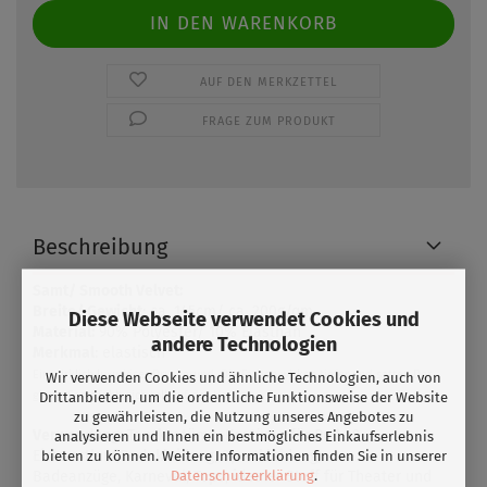
AUF DEN MERKZETTEL
FRAGE ZUM PRODUKT
Beschreibung
Samt/ Smooth Velvet:
Breite/ Gewicht
: ca. 145cm/ ca. 200g/qm
Diese Webseite verwendet Cookies und
Material:
90% Polyester/ 10% Elasthan
andere Technologien
Merkmal
: elastisch
Ein wirklich luxuriöser Druckgrund. Die Farben wirken tiefer und satter. Der
Wir verwenden Cookies und ähnliche Technologien, auch von
glatte Samt fühlt sich toll auf der Haut an.
Drittanbietern, um die ordentliche Funktionsweise der Website
zu gewährleisten, die Nutzung unseres Angebotes zu
Verwendung:
Tanzkostüme, Kostüme für Roll- &
analysieren und Ihnen ein bestmögliches Einkaufserlebnis
Eiskunstlauf,Badekleidung, Sportkleidung,
bieten zu können. Weitere Informationen finden Sie in unserer
Datenschutzerklärung
.
Badeanzüge, Karneval, Tops, idealer Stoff für Theater und